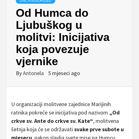
UNCATEGORIZED
Od Humca do
Ljubuškog u
molitvi: Inicijativa
koja povezuje
vjernike
By
Antonela
5 mjeseci ago
U organizaciji molitvene zajednice Marijinih
ratnika pokreće se inicijativa pod nazivom
„Od
crkve sv. Ante do crkve sv. Kate“
, molitvena
šetnja koja će se održavati
svake prve subote u
mjesecu
, nakon slavlja svete mise na Humcu.