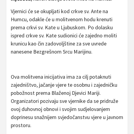
Vjernici će se okupljati kod crkve
sv. Ante na
Humcu
, odakle će u molitvenom hodu krenuti
prema crkvi
sv. Kate u Ljubuskom
. Po dolasku
ispred crkve sv. Kate sudionici će zajedno moliti
krunicu kao čin zadovoljštine za sve uvrede
nanesene Bezgrešnom Srcu Marijinu.
Ova molitvena inicijativa ima za cilj potaknuti
zajedništvo, jačanje vjere te osobnu i zajedničku
pobožnost prema Blaženoj Djevici Mariji.
Organizatori pozivaju sve vjernike da se pridruže
ovoj duhovnoj obnovi i svojim sudjelovanjem
doprinesu snažnijem svjedočanstvu vjere u javnom
prostoru.