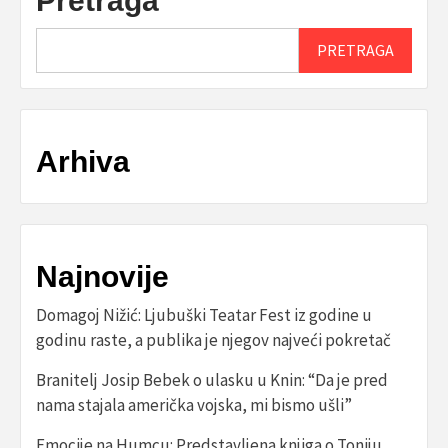
Pretraga
PRETRAGA
Arhiva
Najnovije
Domagoj Nižić: Ljubuški Teatar Fest iz godine u
godinu raste, a publika je njegov najveći pokretač
Branitelj Josip Bebek o ulasku u Knin: “Da je pred
nama stajala američka vojska, mi bismo ušli”
Emocije na Humcu: Predstavljena knjiga o Toniju