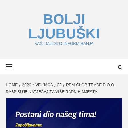
Skip
to
BOLJI
content
LJUBUŠKI
VAŠE MJESTO INFORMIRANJA
Primary
Menu
HOME
2026
VELJAČA
25
RPM GLOB TRADE D.O.O.
RASPISUJE NATJEČAJ ZA VIŠE RADNIH MJESTA