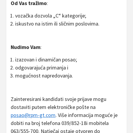
Od Vas tražimo
:
vozačka dozvola „C“ kategorije;
iskustvo na istim ili sličnim poslovima.
Nudimo Vam
:
izazovan i dinamičan posao;
odgovarajuća primanja i
mogućnost napredovanja.
Zainteresirani kandidati svoje prijave mogu
dostaviti putem elektroničke pošte na
posao@rpm-gt.com
. Više informacija moguće je
dobiti na broj telefona 039/852-18i mobitela
063/555-700. Natječaj ostaje otvoren do