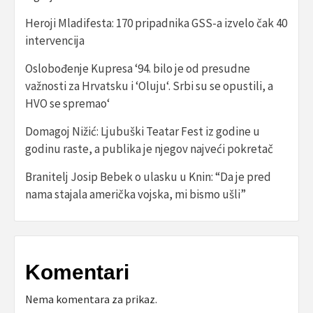
Heroji Mladifesta: 170 pripadnika GSS-a izvelo čak 40
intervencija
Oslobođenje Kupresa ‘94. bilo je od presudne
važnosti za Hrvatsku i ‘Oluju‘. Srbi su se opustili, a
HVO se spremao‘
Domagoj Nižić: Ljubuški Teatar Fest iz godine u
godinu raste, a publika je njegov najveći pokretač
Branitelj Josip Bebek o ulasku u Knin: “Da je pred
nama stajala američka vojska, mi bismo ušli”
Komentari
Nema komentara za prikaz.