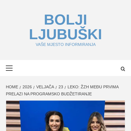
Skip
to
BOLJI
content
LJUBUŠKI
VAŠE MJESTO INFORMIRANJA
Primary
Menu
HOME
2026
VELJAČA
23
LEKO: ŽZH MEĐU PRVIMA
PRELAZI NA PROGRAMSKO BUDŽETIRANJE