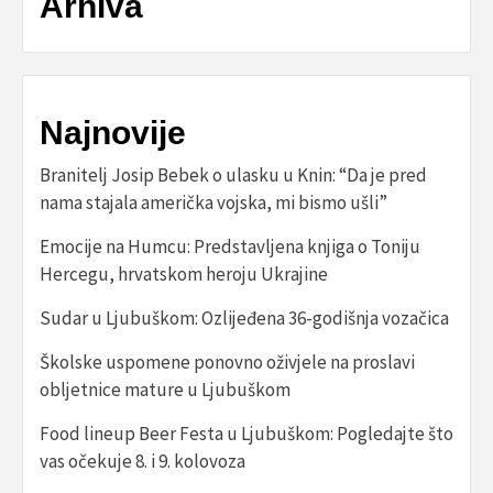
Arhiva
Najnovije
Branitelj Josip Bebek o ulasku u Knin: “Da je pred
nama stajala američka vojska, mi bismo ušli”
Emocije na Humcu: Predstavljena knjiga o Toniju
Hercegu, hrvatskom heroju Ukrajine
Sudar u Ljubuškom: Ozlijeđena 36-godišnja vozačica
Školske uspomene ponovno oživjele na proslavi
obljetnice mature u Ljubuškom
Food lineup Beer Festa u Ljubuškom: Pogledajte što
vas očekuje 8. i 9. kolovoza