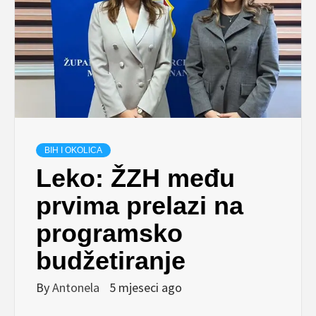
BIH I OKOLICA
Leko: ŽZH među
prvima prelazi na
programsko
budžetiranje
By
Antonela
5 mjeseci ago