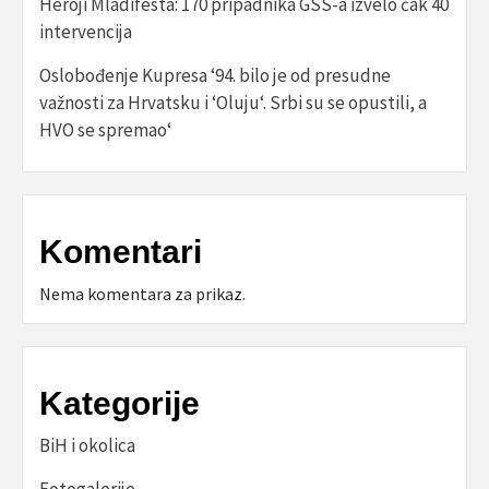
Heroji Mladifesta: 170 pripadnika GSS-a izvelo čak 40
intervencija
Oslobođenje Kupresa ‘94. bilo je od presudne
važnosti za Hrvatsku i ‘Oluju‘. Srbi su se opustili, a
HVO se spremao‘
Komentari
Nema komentara za prikaz.
Kategorije
BiH i okolica
Fotogalerije