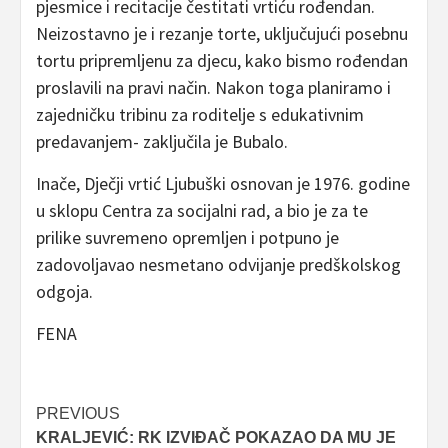
pjesmice i recitacije čestitati vrtiću rođendan.
Neizostavno je i rezanje torte, uključujući posebnu
tortu pripremljenu za djecu, kako bismo rođendan
proslavili na pravi način. Nakon toga planiramo i
zajedničku tribinu za roditelje s edukativnim
predavanjem- zaključila je Bubalo.
Inače, Dječji vrtić Ljubuški osnovan je 1976. godine
u sklopu Centra za socijalni rad, a bio je za te
prilike suvremeno opremljen i potpuno je
zadovoljavao nesmetano odvijanje predškolskog
odgoja.
FENA
Post
PREVIOUS
KRALJEVIĆ: RK IZVIĐAČ POKAZAO DA MU JE