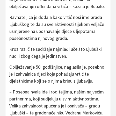
obilježavanje rođendana vrtića – kazala je Bubalo.
Ravnateljica je dodala kako vrtić nosi ime Grada
Ljubuškog te da su sve aktivnosti tijekom veljače
usmjerene na upoznavanje djece s ljepotama i
posebnostima njihovog grada.
Kroz različite sadržaje najmlađi uče što Ljubuški
nudi i zbog čega je jedinstven.
Obilježavanje 50. godišnjice, naglasila je, posebno
je i zahvalnica djeci koja pohađaju vrtić te
djelatnicima koji se o njima brinu s ljubavlju.
– Posebna hvala ide i roditeljima, našim najvećim
partnerima, koji sudjeluju u svim aktivnostima.
Velika zahvalnost upućena je i osnivaču – gradu
Ljubuški – te gradonačelniku Vedranu Markoviću,