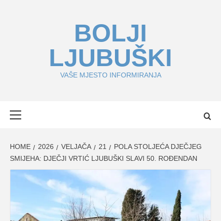
Skip
to
BOLJI
content
LJUBUŠKI
VAŠE MJESTO INFORMIRANJA
Primary
Menu
HOME
2026
VELJAČA
21
POLA STOLJEĆA DJEČJEG
SMIJEHA: DJEČJI VRTIĆ LJUBUŠKI SLAVI 50. ROĐENDAN