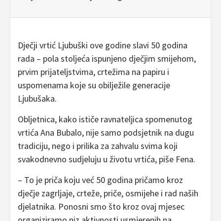
Dječji vrtić Ljubuški ove godine slavi 50 godina
rada – pola stoljeća ispunjeno dječjim smijehom,
prvim prijateljstvima, crtežima na papiru i
uspomenama koje su obilježile generacije
Ljubušaka.
Obljetnica, kako ističe ravnateljica spomenutog
vrtića Ana Bubalo, nije samo podsjetnik na dugu
tradiciju, nego i prilika za zahvalu svima koji
svakodnevno sudjeluju u životu vrtića, piše Fena.
– To je priča koju već 50 godina pričamo kroz
dječje zagrljaje, crteže, priče, osmijehe i rad naših
djelatnika. Ponosni smo što kroz ovaj mjesec
organiziramo niz aktivnosti usmjerenih na