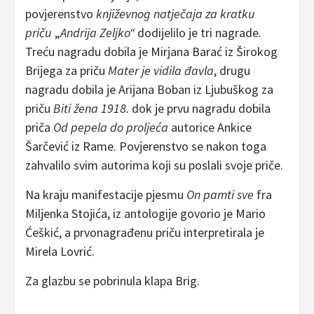
povjerenstvo
književnog natječaja za kratku
priču
„
Andrija Zeljko“
dodijelilo je tri nagrade.
Treću nagradu dobila je Mirjana Barać iz Širokog
Brijega za priču
Mater je vidila đavla
, drugu
nagradu dobila je Arijana Boban iz Ljubuškog za
priču
Biti žena 1918.
dok je prvu nagradu dobila
priča
Od pepela do proljeća
autorice Ankice
Šarčević iz Rame. Povjerenstvo se nakon toga
zahvalilo svim autorima koji su poslali svoje priče.
Na kraju manifestacije pjesmu
On pamti sve
fra
Miljenka Stojića, iz antologije govorio je Mario
Ćeškić, a prvonagrađenu priču interpretirala je
Mirela Lovrić.
Za glazbu se pobrinula klapa Brig.