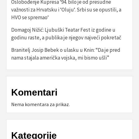
Oslobođenje Kupresa ‘94. bilo je od presudne
važnosti za Hrvatsku i ‘Oluju‘. Srbi su se opustili, a
HVO se spremao‘
Domagoj Nižić: Ljubuški Teatar Fest iz godine u
godinu raste, a publika je njegov najveći pokretač
Branitelj Josip Bebek o ulasku u Knin: “Da je pred
nama stajala američka vojska, mi bismo ušli”
Komentari
Nema komentara za prikaz.
Kategorije