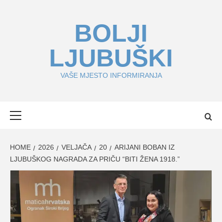
Skip
to
BOLJI
content
LJUBUŠKI
VAŠE MJESTO INFORMIRANJA
Primary
Menu
HOME
2026
VELJAČA
20
ARIJANI BOBAN IZ
LJUBUŠKOG NAGRADA ZA PRIČU “BITI ŽENA 1918.”