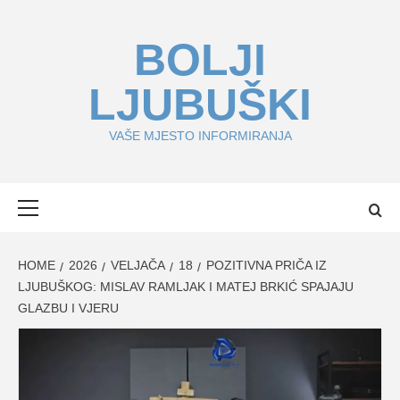
Skip
to
BOLJI
content
LJUBUŠKI
VAŠE MJESTO INFORMIRANJA
Primary
Menu
HOME
2026
VELJAČA
18
POZITIVNA PRIČA IZ
LJUBUŠKOG: MISLAV RAMLJAK I MATEJ BRKIĆ SPAJAJU
GLAZBU I VJERU