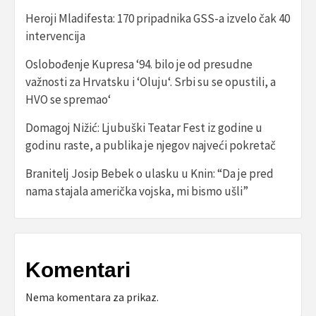
Heroji Mladifesta: 170 pripadnika GSS-a izvelo čak 40
intervencija
Oslobođenje Kupresa ‘94. bilo je od presudne
važnosti za Hrvatsku i ‘Oluju‘. Srbi su se opustili, a
HVO se spremao‘
Domagoj Nižić: Ljubuški Teatar Fest iz godine u
godinu raste, a publika je njegov najveći pokretač
Branitelj Josip Bebek o ulasku u Knin: “Da je pred
nama stajala američka vojska, mi bismo ušli”
Komentari
Nema komentara za prikaz.