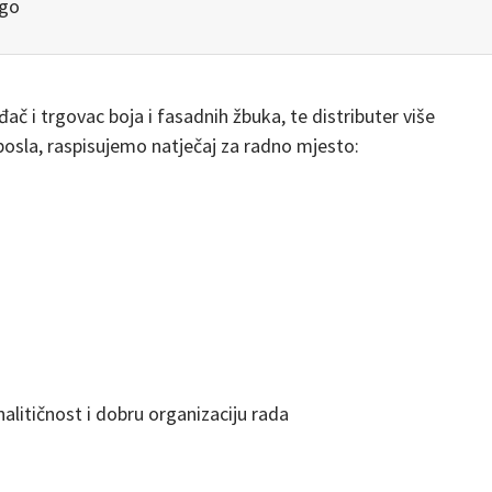
ago
č i trgovac boja i fasadnih žbuka, te distributer više
osla, raspisujemo natječaj za radno mjesto:
alitičnost i dobru organizaciju rada