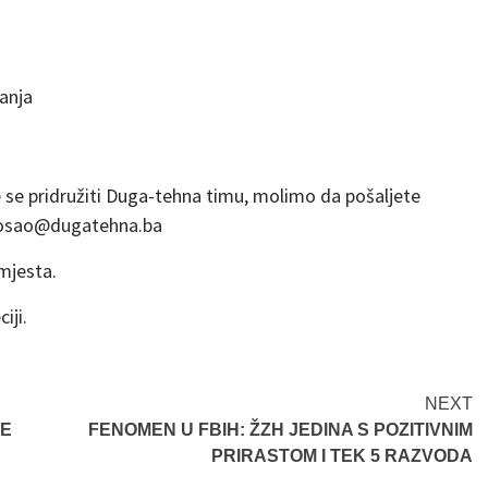
anja
e se pridružiti Duga-tehna timu, molimo da pošaljete
 posao@dugatehna.ba
mjesta.
iji.
NEXT
CE
FENOMEN U FBIH: ŽZH JEDINA S POZITIVNIM
PRIRASTOM I TEK 5 RAZVODA