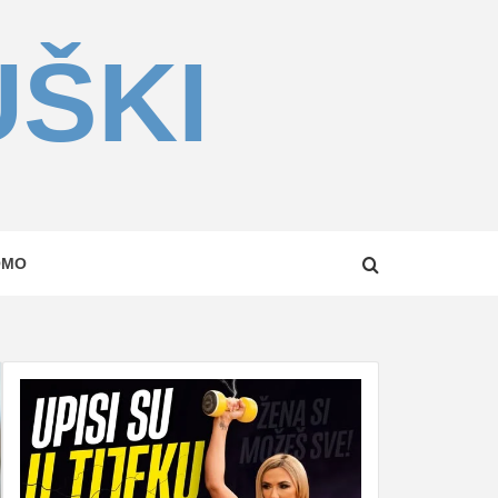
UŠKI
OMO