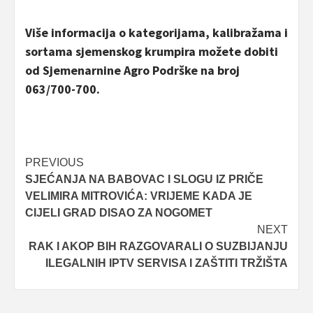
Više informacija o kategorijama, kalibražama i
sortama sjemenskog krumpira možete dobiti
od Sjemenarnine Agro Podrške na broj
063/700-700.
Post
PREVIOUS
SJEĆANJA NA BABOVAC I SLOGU IZ PRIČE
navigation
VELIMIRA MITROVIĆA: VRIJEME KADA JE
CIJELI GRAD DISAO ZA NOGOMET
NEXT
RAK I AKOP BIH RAZGOVARALI O SUZBIJANJU
ILEGALNIH IPTV SERVISA I ZAŠTITI TRŽIŠTA