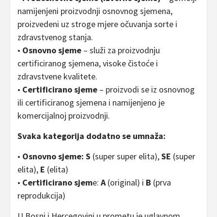
namijenjeni proizvodnji osnovnog sjemena,
proizvedeni uz stroge mjere očuvanja sorte i
zdravstvenog stanja.
•
Osnovno sjeme
– služi za proizvodnju
certificiranog sjemena, visoke čistoće i
zdravstvene kvalitete.
•
Certificirano sjeme
– proizvodi se iz osnovnog
ili certificiranog sjemena i namijenjeno je
komercijalnoj proizvodnji.
Svaka kategorija dodatno se umnaža:
•
Osnovno sjeme: S
(super super elita),
SE
(super
elita),
E
(elita)
•
Certificirano sjem
e:
A
(original) i
B
(prva
reprodukcija)
U Bosni i Hercegovini u prometu je uglavnom