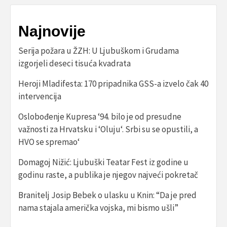
Najnovije
Serija požara u ŽZH: U Ljubuškom i Grudama
izgorjeli deseci tisuća kvadrata
Heroji Mladifesta: 170 pripadnika GSS-a izvelo čak 40
intervencija
Oslobođenje Kupresa ‘94. bilo je od presudne
važnosti za Hrvatsku i ‘Oluju‘. Srbi su se opustili, a
HVO se spremao‘
Domagoj Nižić: Ljubuški Teatar Fest iz godine u
godinu raste, a publika je njegov najveći pokretač
Branitelj Josip Bebek o ulasku u Knin: “Da je pred
nama stajala američka vojska, mi bismo ušli”