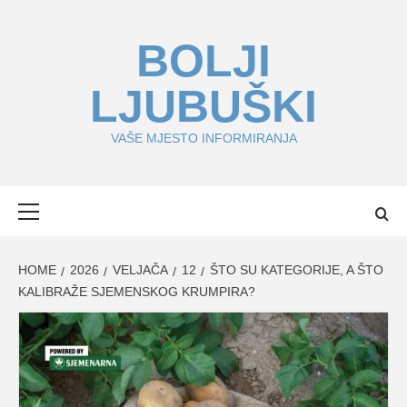
Skip
to
BOLJI
content
LJUBUŠKI
VAŠE MJESTO INFORMIRANJA
Primary
Menu
HOME
2026
VELJAČA
12
ŠTO SU KATEGORIJE, A ŠTO
KALIBRAŽE SJEMENSKOG KRUMPIRA?