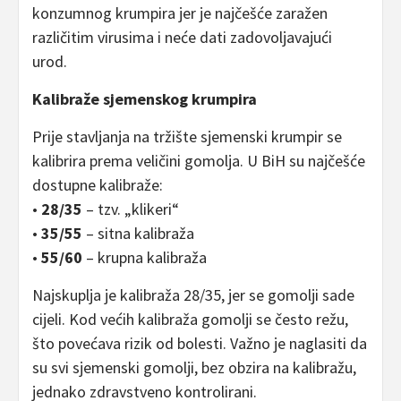
konzumnog krumpira jer je najčešće zaražen
različitim virusima i neće dati zadovoljavajući
urod.
Kalibraže sjemenskog krumpira
Prije stavljanja na tržište sjemenski krumpir se
kalibrira prema veličini gomolja. U BiH su najčešće
dostupne kalibraže:
•
28/35
– tzv. „klikeri“
•
35/55
– sitna kalibraža
•
55/60
– krupna kalibraža
Najskuplja je kalibraža 28/35, jer se gomolji sade
cijeli. Kod većih kalibraža gomolji se često režu,
što povećava rizik od bolesti. Važno je naglasiti da
su svi sjemenski gomolji, bez obzira na kalibražu,
jednako zdravstveno kontrolirani.