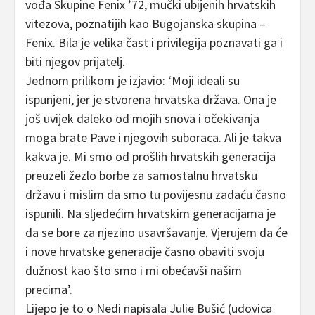
vođa Skupine Fenix ’72, mučki ubijenih hrvatskih
vitezova, poznatijih kao Bugojanska skupina –
Fenix. Bila je velika čast i privilegija poznavati ga i
biti njegov prijatelj.
Jednom prilikom je izjavio: ‘Moji ideali su
ispunjeni, jer je stvorena hrvatska država. Ona je
još uvijek daleko od mojih snova i očekivanja
moga brate Pave i njegovih suboraca. Ali je takva
kakva je. Mi smo od prošlih hrvatskih generacija
preuzeli žezlo borbe za samostalnu hrvatsku
državu i mislim da smo tu povijesnu zadaću časno
ispunili. Na sljedećim hrvatskim generacijama je
da se bore za njezino usavršavanje. Vjerujem da će
i nove hrvatske generacije časno obaviti svoju
dužnost kao što smo i mi obećavši našim
precima’.
Lijepo je to o Nedi napisala Julie Bušić (udovica