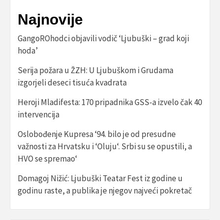
Najnovije
GangoROhodci objavili vodič ‘Ljubuški – grad koji
hoda’
Serija požara u ŽZH: U Ljubuškom i Grudama
izgorjeli deseci tisuća kvadrata
Heroji Mladifesta: 170 pripadnika GSS-a izvelo čak 40
intervencija
Oslobođenje Kupresa ‘94. bilo je od presudne
važnosti za Hrvatsku i ‘Oluju‘. Srbi su se opustili, a
HVO se spremao‘
Domagoj Nižić: Ljubuški Teatar Fest iz godine u
godinu raste, a publika je njegov najveći pokretač