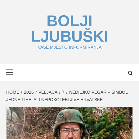
Skip
to
BOLJI
content
LJUBUŠKI
VAŠE MJESTO INFORMIRANJA
Primary
Menu
HOME
2026
VELJAČA
7
NEDILJKO VEGAR – SIMBOL
JEDNE TIHE, ALI NEPOKOLEBLJIVE HRVATSKE