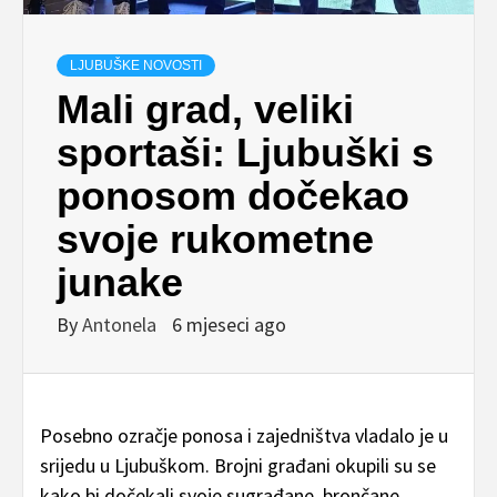
LJUBUŠKE NOVOSTI
Mali grad, veliki
sportaši: Ljubuški s
ponosom dočekao
svoje rukometne
junake
By
Antonela
6 mjeseci ago
Posebno ozračje ponosa i zajedništva vladalo je u
srijedu u Ljubuškom. Brojni građani okupili su se
kako bi dočekali svoje sugrađane, brončane