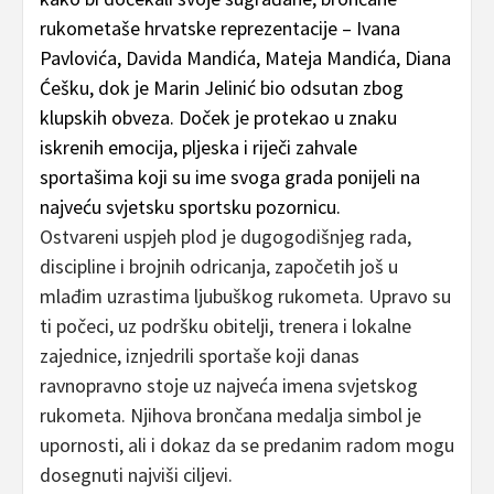
rukometaše hrvatske reprezentacije – Ivana
Pavlovića, Davida Mandića, Mateja Mandića, Diana
Ćešku, dok je Marin Jelinić bio odsutan zbog
klupskih obveza. Doček je protekao u znaku
iskrenih emocija, pljeska i riječi zahvale
sportašima koji su ime svoga grada ponijeli na
najveću svjetsku sportsku pozornicu.
Ostvareni uspjeh plod je dugogodišnjeg rada,
discipline i brojnih odricanja, započetih još u
mlađim uzrastima ljubuškog rukometa. Upravo su
ti počeci, uz podršku obitelji, trenera i lokalne
zajednice, iznjedrili sportaše koji danas
ravnopravno stoje uz najveća imena svjetskog
rukometa. Njihova brončana medalja simbol je
upornosti, ali i dokaz da se predanim radom mogu
dosegnuti najviši ciljevi.