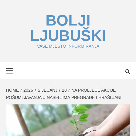
Skip
to
BOLJI
content
LJUBUŠKI
VAŠE MJESTO INFORMIRANJA
Primary
Menu
HOME
2026
SIJEČANJ
28
NA PROLJEĆE AKCIJE
POŠUMLJAVANJA U NASELJIMA PREGRAĐE I HRAŠLJANI