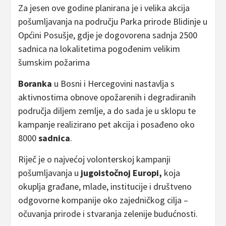
Za jesen ove godine planirana je i velika akcija
pošumljavanja na području Parka prirode Blidinje u
Općini Posušje, gdje je dogovorena sadnja 2500
sadnica na lokalitetima pogođenim velikim
šumskim požarima
Boranka
u Bosni i Hercegovini nastavlja s
aktivnostima obnove opožarenih i degradiranih
područja diljem zemlje, a do sada je u sklopu te
kampanje realizirano pet akcija i posađeno oko
8000
sadnica
.
Riječ je o najvećoj volonterskoj kampanji
pošumljavanja u
jugoistočnoj Europi,
koja
okuplja građane, mlade, institucije i društveno
odgovorne kompanije oko zajedničkog cilja –
očuvanja prirode i stvaranja zelenije budućnosti.