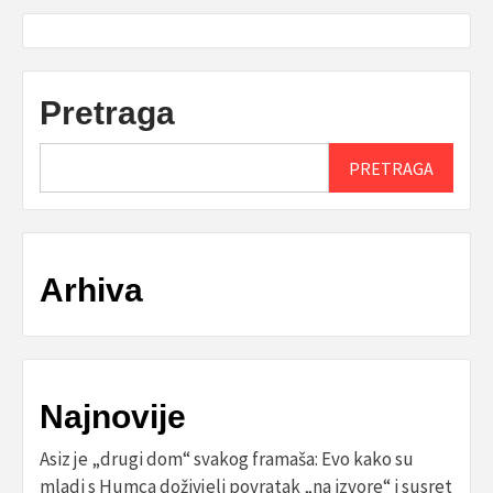
Pretraga
PRETRAGA
Arhiva
Najnovije
Asiz je „drugi dom“ svakog framaša: Evo kako su
mladi s Humca doživjeli povratak „na izvore“ i susret