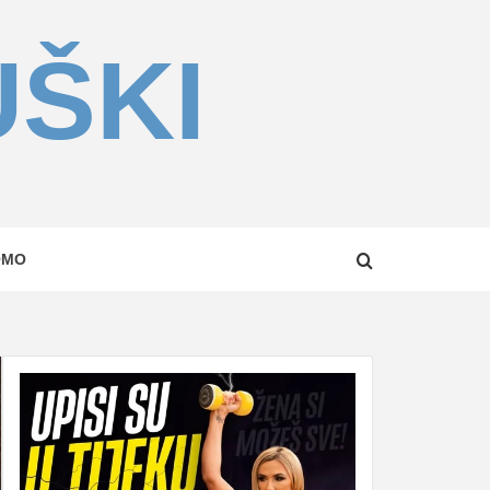
UŠKI
OMO