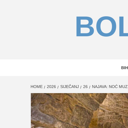
Skip
to
BOL
content
BIH
HOME
2026
SIJEČANJ
26
NAJAVA: NOĆ MU