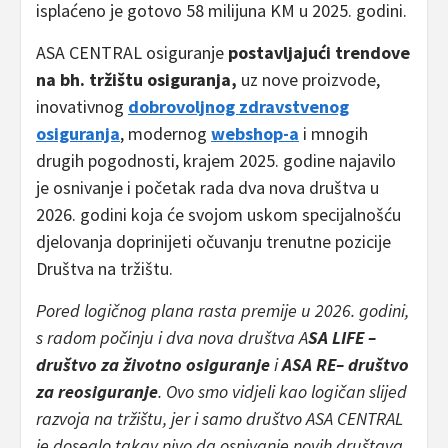
isplaćeno je gotovo 58 milijuna KM u 2025. godini.
ASA CENTRAL osiguranje
postavljajući trendove
na bh. tržištu osiguranja,
uz nove proizvode,
inovativnog
dobrovoljnog zdravstvenog
osiguranja
, modernog
webshop-a
i mnogih
drugih pogodnosti, krajem 2025. godine najavilo
je osnivanje i početak rada dva nova društva u
2026. godini koja će svojom uskom specijalnošću
djelovanja doprinijeti očuvanju trenutne pozicije
Društva na tržištu.
Pored logičnog plana rasta premije u 2026. godini,
s radom počinju i dva nova društva A
SA LIFE –
društvo za životno osiguranje
i
ASA RE– društvo
za reosiguranje
. Ovo smo vidjeli kao logičan slijed
razvoja na tržištu, jer i samo društvo ASA CENTRAL
je doseglo takav nivo da osnivanje novih društava