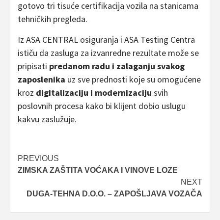
gotovo tri tisuće certifikacija vozila na stanicama
tehničkih pregleda.
Iz ASA CENTRAL osiguranja i ASA Testing Centra
ističu da zasluga za izvanredne rezultate može se
pripisati
predanom radu i zalaganju svakog
zaposlenika
uz sve prednosti koje su omogućene
kroz
digitalizaciju i modernizaciju
svih
poslovnih procesa kako bi klijent dobio uslugu
kakvu zaslužuje.
Post
PREVIOUS
ZIMSKA ZAŠTITA VOĆAKA I VINOVE LOZE
navigation
NEXT
DUGA-TEHNA D.O.O. – ZAPOŠLJAVA VOZAČA