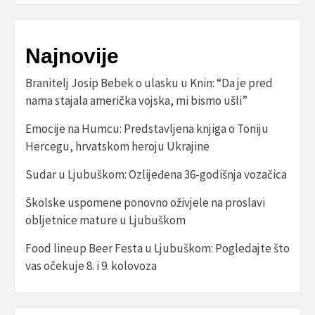
Najnovije
Branitelj Josip Bebek o ulasku u Knin: “Da je pred
nama stajala američka vojska, mi bismo ušli”
Emocije na Humcu: Predstavljena knjiga o Toniju
Hercegu, hrvatskom heroju Ukrajine
Sudar u Ljubuškom: Ozlijeđena 36-godišnja vozačica
Školske uspomene ponovno oživjele na proslavi
obljetnice mature u Ljubuškom
Food lineup Beer Festa u Ljubuškom: Pogledajte što
vas očekuje 8. i 9. kolovoza