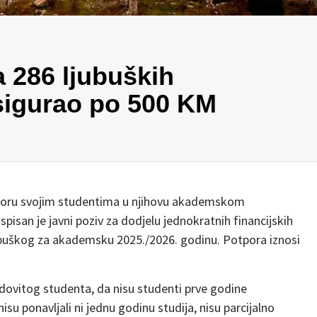
a 286 ljubuških
sigurao po 500 KM
otporu svojim studentima u njihovu akademskom
isan je javni poziv za dodjelu jednokratnih financijskih
buškog za akademsku 2025./2026. godinu. Potpora iznosi
edovitog studenta, da nisu studenti prve godine
isu ponavljali ni jednu godinu studija, nisu parcijalno