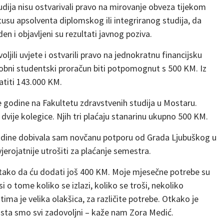
tudija nisu ostvarivali pravo na mirovanje obveza tijekom
atusu apsolventa diplomskog ili integriranog studija, da
en i objavljeni su rezultati javnog poziva.
jili uvjete i ostvarili pravo na jednokratnu financijsku
sobni studentski proračun biti potpomognut s 500 KM. Iz
atiti 143.000 KM.
e godine na Fakultetu zdravstvenih studija u Mostaru.
dvije kolegice. Njih tri plaćaju stanarinu ukupno 500 KM.
odine dobivala sam novčanu potporu od Grada Ljubuškog u
erojatnije utrošiti za plaćanje semestra.
 tako da ću dodati još 400 KM. Moje mjesečne potrebe su
 o tome koliko se izlazi, koliko se troši, nekoliko
ma je velika olakšica, za različite potrebe. Otkako je
sta smo svi zadovoljni – kaže nam Zora Medić.