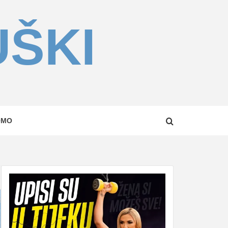
UŠKI
OMO