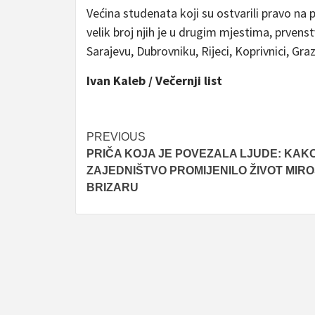
Većina studenata koji su ostvarili pravo na
velik broj njih je u drugim mjestima, prvens
Sarajevu, Dubrovniku, Rijeci, Koprivnici, Gr
Ivan Kaleb / Večernji list
Post
PREVIOUS
PRIČA KOJA JE POVEZALA LJUDE: KAKO
navigation
ZAJEDNIŠTVO PROMIJENILO ŽIVOT MIR
BRIZARU