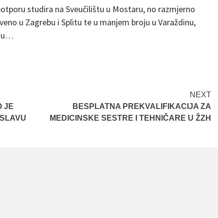
 potporu studira na Sveučilištu u Mostaru, no razmjerno
tveno u Zagrebu i Splitu te u manjem broju u Varaždinu,
azu…
NEXT
 JE
BESPLATNA PREKVALIFIKACIJA ZA
OSLAVU
MEDICINSKE SESTRE I TEHNIČARE U ŽZH