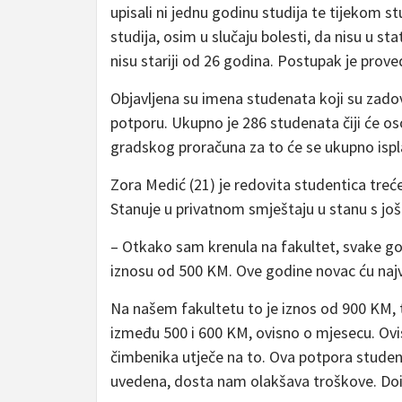
upisali ni jednu godinu studija te tijekom s
studija, osim u slučaju bolesti, da nisu u st
nisu stariji od 26 godina. Postupak je proved
Objavljena su imena studenata koji su zadovol
potporu. Ukupno je 286 studenata čiji će o
gradskog proračuna za to će se ukupno ispl
Zora Medić (21) je redovita studentica treć
Stanuje u privatnom smještaju u stanu s još 
– Otkako sam krenula na fakultet, svake g
iznosu od 500 KM. Ove godine novac ću najvj
Na našem fakultetu to je iznos od 900 KM,
između 500 i 600 KM, ovisno o mjesecu. Ovisi
čimbenika utječe na to. Ova potpora studenti
uvedena, dosta nam olakšava troškove. Doi