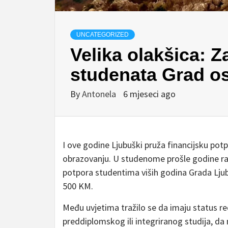
UNCATEGORIZED
Velika olakšica: Z
studenata Grad o
By
Antonela
6 mjeseci ago
I ove godine Ljubuški pruža financijsku p
obrazovanju. U studenome prošle godine rasp
potpora studentima viših godina Grada Lju
500 KM.
Među uvjetima tražilo se da imaju status r
preddiplomskog ili integriranog studija, da n