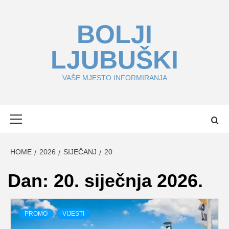
Skip
to
BOLJI
content
LJUBUŠKI
VAŠE MJESTO INFORMIRANJA
Primary
Menu
HOME
2026
SIJEČANJ
20
Dan:
20. siječnja 2026.
PROMO
VIJESTI