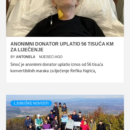
ANONIMNI DONATOR UPLATIO 56 TISUĆA KM
ZA LIJEČENJE
BY
ANTONELA
MJESECI AGO
Sinoć je anonimni donator uplatio iznos od 56 tisuća
konvertibilnih maraka za liječenje Refika Hajrića,
LJUBUŠKE NOVOSTI