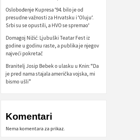
Oslobođenje Kupresa ‘94. bilo je od
presudne važnosti za Hrvatsku i ‘Oluju‘.
Srbi su se opustili, a HVO se spremao‘
Domagoj Nižić: Ljubuški Teatar Fest iz
godine u godinu raste, a publika je njegov
najveći pokretač
Branitelj Josip Bebek o ulasku u Knin: “Da
je pred nama stajala američka vojska, mi
bismo ušli”
Komentari
Nema komentara za prikaz.