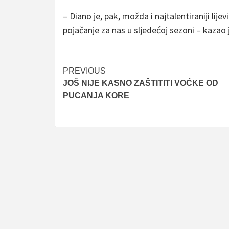
– Diano je, pak, možda i najtalentiraniji lije
pojačanje za nas u sljedećoj sezoni – kazao 
Post
PREVIOUS
JOŠ NIJE KASNO ZAŠTITITI VOĆKE OD
navigation
PUCANJA KORE