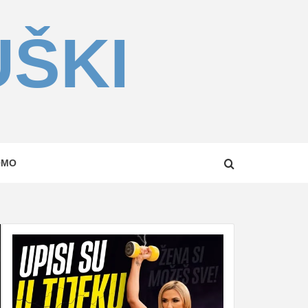
UŠKI
OMO