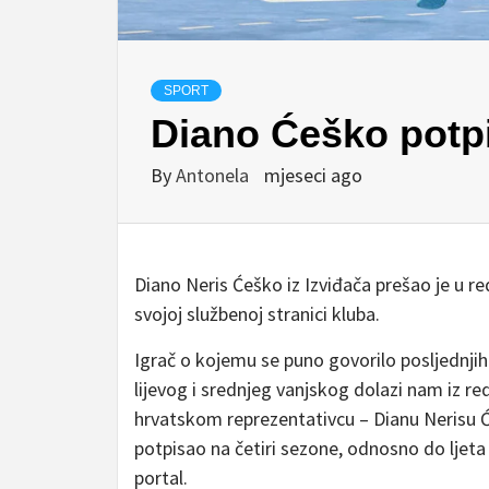
SPORT
Diano Ćeško potp
By
Antonela
mjeseci ago
Diano Neris Ćeško iz Izviđača prešao je u r
svojoj službenoj stranici kluba.
Igrač o kojemu se puno govorilo posljednjih 
lijevog i srednjeg vanjskog dolazi nam iz re
hrvatskom reprezentativcu – Dianu Nerisu Ć
potpisao na četiri sezone, odnosno do ljeta 
portal.