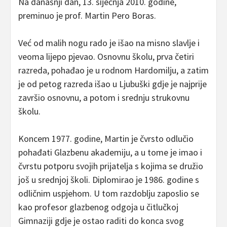
Na današnji dan, 13. siječnja 2010. godine,
preminuo je prof. Martin Pero Boras.
Već od malih nogu rado je išao na misno slavlje i
veoma lijepo pjevao. Osnovnu školu, prva četiri
razreda, pohađao je u rodnom Hardomilju, a zatim
je od petog razreda išao u Ljubuški gdje je najprije
završio osnovnu, a potom i srednju strukovnu
školu.
Koncem 1977. godine, Martin je čvrsto odlučio
pohađati Glazbenu akademiju, a u tome je imao i
čvrstu potporu svojih prijatelja s kojima se družio
još u srednjoj školi. Diplomirao je 1986. godine s
odličnim uspjehom. U tom razdoblju zaposlio se
kao profesor glazbenog odgoja u čitlučkoj
Gimnaziji gdje je ostao raditi do konca svog