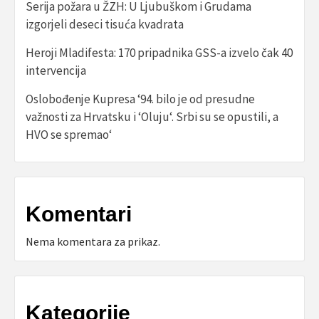
Serija požara u ŽZH: U Ljubuškom i Grudama
izgorjeli deseci tisuća kvadrata
Heroji Mladifesta: 170 pripadnika GSS-a izvelo čak 40
intervencija
Oslobođenje Kupresa ‘94. bilo je od presudne
važnosti za Hrvatsku i ‘Oluju‘. Srbi su se opustili, a
HVO se spremao‘
Komentari
Nema komentara za prikaz.
Kategorije