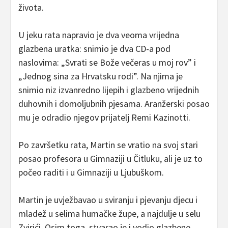
života.
U jeku rata napravio je dva veoma vrijedna
glazbena uratka: snimio je dva CD-a pod
naslovima: „Svrati se Bože večeras u moj rov” i
„Jednog sina za Hrvatsku rodi”. Na njima je
snimio niz izvanredno lijepih i glazbeno vrijednih
duhovnih i domoljubnih pjesama. Aranžerski posao
mu je odradio njegov prijatelj Remi Kazinotti.
Po završetku rata, Martin se vratio na svoj stari
posao profesora u Gimnaziji u Čitluku, ali je uz to
počeo raditi i u Gimnaziji u Ljubuškom.
Martin je uvježbavao u sviranju i pjevanju djecu i
mladež u selima humačke župe, a najdulje u selu
Zvirići. Osim toga, stvarao je i vodio glazbene