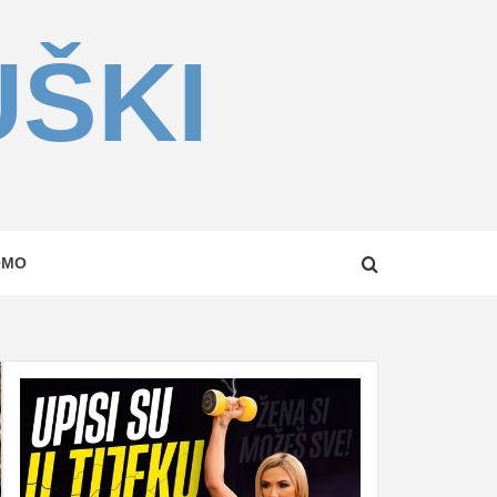
UŠKI
OMO