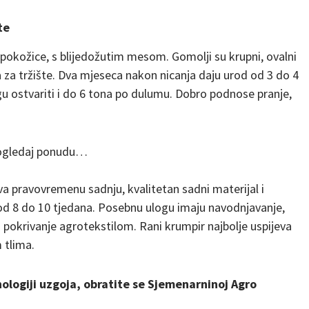
te
 pokožice, s blijedožutim mesom. Gomolji su krupni, ovalni
ma za tržište. Dva mjeseca nakon nicanja daju urod od 3 do 4
u ostvariti i do 6 tona po dulumu. Dobro podnose pranje,
ogledaj ponudu…
a pravovremenu sadnju, kvalitetan sadni materijal i
 od 8 do 10 tjedana. Posebnu ulogu imaju navodnjavanje,
 i pokrivanje agrotekstilom. Rani krumpir najbolje uspijeva
 tlima.
ologiji uzgoja, obratite se Sjemenarninoj Agro