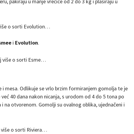
ru, pakiraju u manje vrećice od 2 do 3 kg i plasiraju u
više o sorti Evolution…
smee
i
Evolution
.
j više o sorti Esme…
e i mesa. Odlikuje se vrlo brzim formiranjem gomolja te je
 već 40 dana nakon nicanja, s urodom od 4 do 5 tona po
 i na otvorenom. Gomolji su ovalnog oblika, ujednačeni i
 više o sorti Riviera…