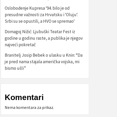
Oslobođenje Kupresa ‘94. bilo je od
presudne važnosti za Hrvatsku i ‘Oluju‘.
Srbi su se opustili, a HVO se spremao‘
Domagoj Nižić: Ljubuški Teatar Fest iz
godine u godinu raste, a publika je njegov
najveći pokretač
Branitelj Josip Bebek o ulasku u Knin: “Da
je pred nama stajala američka vojska, mi
bismo ušli”
Komentari
Nema komentara za prikaz.