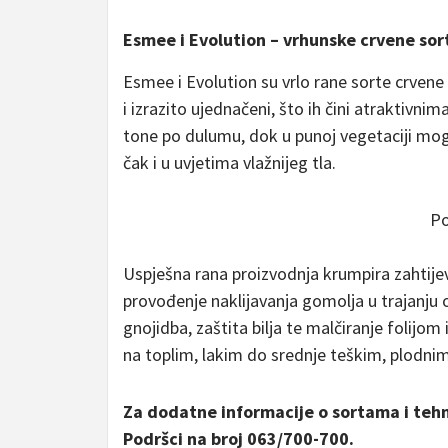
Esmee i Evolution – vrhunske crvene sor
Esmee i Evolution su vrlo rane sorte crvene
i izrazito ujednačeni, što ih čini atraktivni
tone po dulumu, dok u punoj vegetaciji mog
čak i u uvjetima vlažnijeg tla.
P
Uspješna rana proizvodnja krumpira zahtijev
provođenje naklijavanja gomolja u trajanju
gnojidba, zaštita bilja te malčiranje folijom
na toplim, lakim do srednje teškim, plodnim
Za dodatne informacije o sortama i tehn
Podršci na broj 063/700-700.