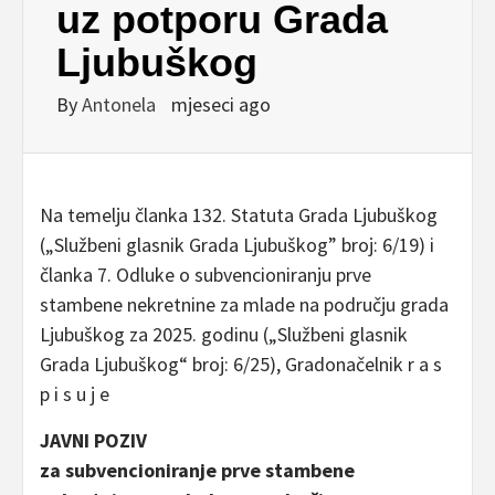
uz potporu Grada
Ljubuškog
By
Antonela
mjeseci ago
Na temelju članka 132. Statuta Grada Ljubuškog
(„Službeni glasnik Grada Ljubuškog” broj: 6/19) i
članka 7. Odluke o subvencioniranju prve
stambene nekretnine za mlade na području grada
Ljubuškog za 2025. godinu („Službeni glasnik
Grada Ljubuškog“ broj: 6/25), Gradonačelnik r a s
p i s u j e
JAVNI POZIV
za subvencioniranje prve stambene