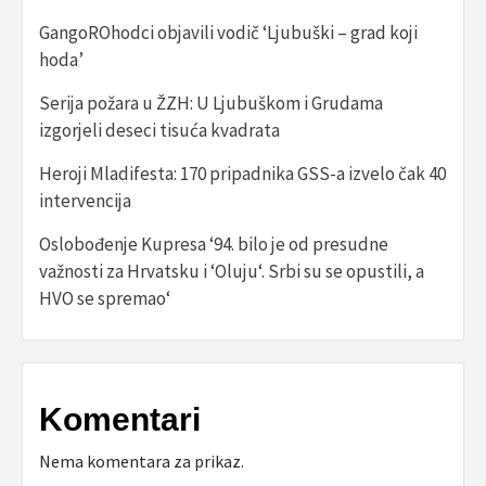
GangoROhodci objavili vodič ‘Ljubuški – grad koji
hoda’
Serija požara u ŽZH: U Ljubuškom i Grudama
izgorjeli deseci tisuća kvadrata
Heroji Mladifesta: 170 pripadnika GSS-a izvelo čak 40
intervencija
Oslobođenje Kupresa ‘94. bilo je od presudne
važnosti za Hrvatsku i ‘Oluju‘. Srbi su se opustili, a
HVO se spremao‘
Komentari
Nema komentara za prikaz.