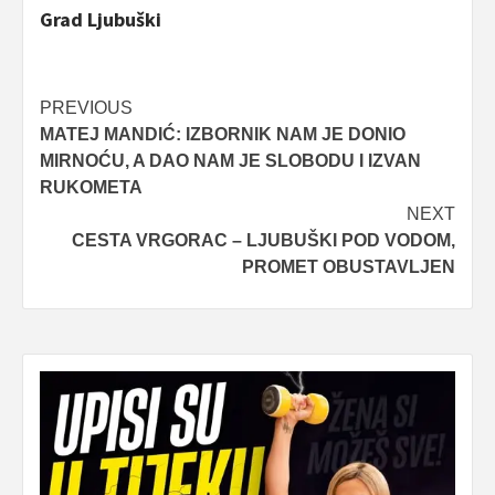
Grad Ljubuški
Post
PREVIOUS
MATEJ MANDIĆ: IZBORNIK NAM JE DONIO
navigation
MIRNOĆU, A DAO NAM JE SLOBODU I IZVAN
RUKOMETA
NEXT
CESTA VRGORAC – LJUBUŠKI POD VODOM,
PROMET OBUSTAVLJEN