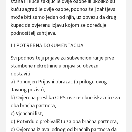
stana ili kuće zaključile dvije osobe ili ukoliko su
kuću sagradile dvije osobe, podnositelj zahtjeva
može biti samo jedan od njih, uz obvezu da drugi
kupac da ovjerenu izjavu kojom se određuje
podnositelj zahtjeva.
III POTREBNA DOKUMENTACIJA
Svi podnositelji prijave za subvencioniranje prve
stambene nekretnine u prijavi su obvezni
dostaviti:
a) Popunjen Prijavni obrazac (u prilogu ovog
Javnog poziva),
b) Ovjerena preslika CIPS-ove osobne iskaznice za
oba bračna partnera,
c) Vjenčani list,
d) Potvrdu o prebivalištu za oba bračna partnera,
e) Ovjerena izjava jednog od bračnih partnera da