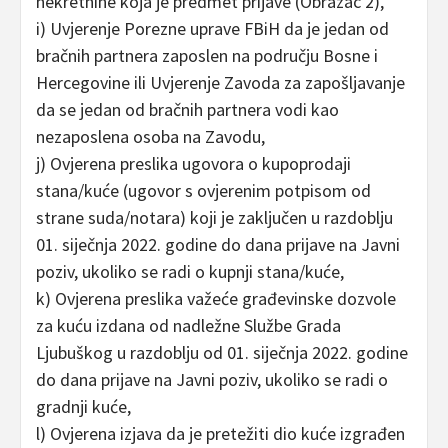
nekretnine koja je predmet prijave (Obrazac 2),
i) Uvjerenje Porezne uprave FBiH da je jedan od
bračnih partnera zaposlen na području Bosne i
Hercegovine ili Uvjerenje Zavoda za zapošljavanje
da se jedan od bračnih partnera vodi kao
nezaposlena osoba na Zavodu,
j) Ovjerena preslika ugovora o kupoprodaji
stana/kuće (ugovor s ovjerenim potpisom od
strane suda/notara) koji je zaključen u razdoblju
01. siječnja 2022. godine do dana prijave na Javni
poziv, ukoliko se radi o kupnji stana/kuće,
k) Ovjerena preslika važeće građevinske dozvole
za kuću izdana od nadležne Službe Grada
Ljubuškog u razdoblju od 01. siječnja 2022. godine
do dana prijave na Javni poziv, ukoliko se radi o
gradnji kuće,
l) Ovjerena izjava da je pretežiti dio kuće izgrađen