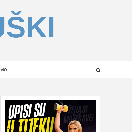
UŠKI
OMO