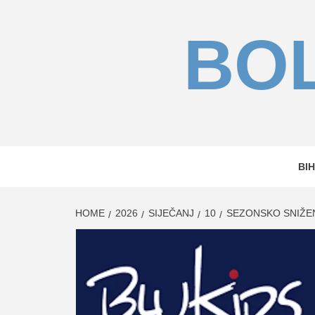
Skip
to
BOL
content
BIH
HOME
2026
SIJEČANJ
10
SEZONSKO SNIŽEN