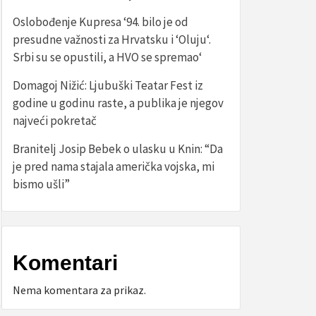
Oslobođenje Kupresa ‘94. bilo je od
presudne važnosti za Hrvatsku i ‘Oluju‘.
Srbi su se opustili, a HVO se spremao‘
Domagoj Nižić: Ljubuški Teatar Fest iz
godine u godinu raste, a publika je njegov
najveći pokretač
Branitelj Josip Bebek o ulasku u Knin: “Da
je pred nama stajala američka vojska, mi
bismo ušli”
Komentari
Nema komentara za prikaz.