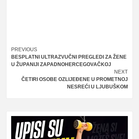
Post
PREVIOUS
BESPLATNI ULTRAZVUČNI PREGLEDI ZA ŽENE
navigation
U ŽUPANIJI ZAPADNOHERCEGOVAČKOJ
NEXT
ČETIRI OSOBE OZLIJEĐENE U PROMETNOJ
NESREĆI U LJUBUŠKOM