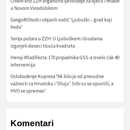
Crveni križ ŽZH organizira ljetovanje za djecu i mlade
u Novom Vinodolskom
GangoROhodci objavili vodič ‘Ljubuški – grad koji
hoda’
Serija požara u ŽZH: U Ljubuškom i Grudama
izgorjeli deseci tisuća kvadrata
Heroji Mladifesta: 170 pripadnika GSS-a izvelo čak 40
intervencija
Oslobođenje Kupresa ‘94. bilo je od presudne
važnosti za Hrvatsku i ‘Oluju‘. Srbi su se opustili, a
HVO se spremao‘
Komentari