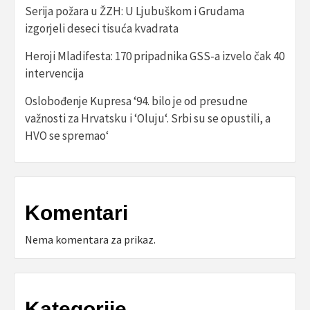
Serija požara u ŽZH: U Ljubuškom i Grudama
izgorjeli deseci tisuća kvadrata
Heroji Mladifesta: 170 pripadnika GSS-a izvelo čak 40
intervencija
Oslobođenje Kupresa ‘94. bilo je od presudne
važnosti za Hrvatsku i ‘Oluju‘. Srbi su se opustili, a
HVO se spremao‘
Komentari
Nema komentara za prikaz.
Kategorije