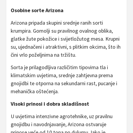
Osobine sorte Arizona
Arizona pripada skupini srednje ranih sorti
krumpira. Gomolji su pravilnog ovalnog oblika,
glatke žute pokožice i svijetložutog mesa. Krupni
su, ujednačeni i atraktivni, s plitkim okcima, što ih
čini vrlo poželjnima na tržištu.
Sorta je prilagodljiva različitim tipovima tla i
klimatskim uvjetima, srednje zahtjevna prema
gnojidbi te otporna na sekundarni rast, pucanje i
mehanička oštećenja.
Visoki prinosi i dobra skladišnost
U uvjetima intenzivne agrotehnike, uz pravilnu
gnojidbu i navodnjavanje, Arizona ostvaruje
prinose veće od 10 tona po dulumu. Iako je