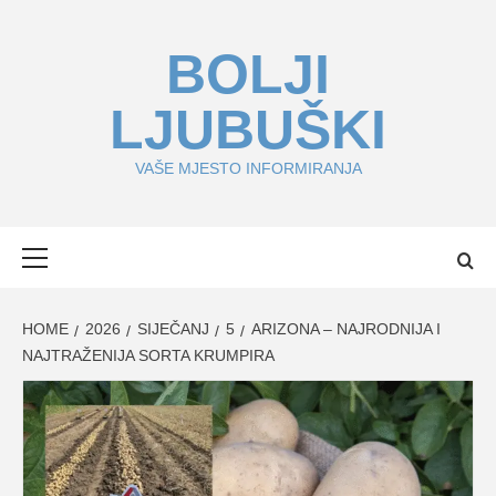
Skip
to
BOLJI
content
LJUBUŠKI
VAŠE MJESTO INFORMIRANJA
Primary
Menu
HOME
2026
SIJEČANJ
5
ARIZONA – NAJRODNIJA I
NAJTRAŽENIJA SORTA KRUMPIRA