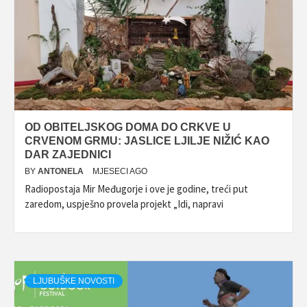
OD OBITELJSKOG DOMA DO CRKVE U
CRVENOM GRMU: JASLICE LJILJE NIŽIĆ KAO
DAR ZAJEDNICI
BY
ANTONELA
MJESECI AGO
Radiopostaja Mir Međugorje i ove je godine, treći put
zaredom, uspješno provela projekt „Idi, napravi
LJUBUŠKE NOVOSTI