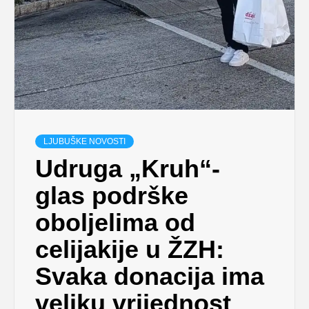
LJUBUŠKE NOVOSTI
Udruga „Kruh“-
glas podrške
oboljelima od
celijakije u ŽZH:
Svaka donacija ima
veliku vrijednost