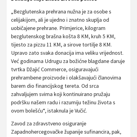
„Bezglutenska prehrana nužna je za osobe s
celijakijom, ali je ujedno i znatno skuplja od
uobičajene prehrane. Primjerice, kilogram
bezglutenskog brašna košta 8 KM, kruh 5 KM,
tijesto za pizzu 11 KM, a sirove tortilje 8 KM.
Upravo zato svaka donacija ima veliku vrijednost.
Već godinama Udrugu za božićne blagdane daruje
tvrtka Džajić Commerce, osiguravajući
prehrambene proizvode i olakšavajući članovima
barem dio financijskog tereta. Od srca
zahvaljujem svima koji kontinuirano pružaju
podršku našem radu i razumiju težinu života s
ovom bolešću“, istaknula je Vučić.
Zavod za zdravstveno osiguranje
Zapadnohercegovačke županije sufinancira, pak,