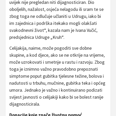
uvijek nije pregledan niti dijagnosticiran. Dio
oboljelih, nažalost, osjeća nelagodu ili sram te se
zbog toga ne odlučuje učlaniti u Udrugu, iako bi
im zajednica i podrška itekako mogli olakšati
svakodnevni život“, kazala nam je Ivana Vučić,
predsjednica Udruge „Kruh“.
Celijakija, naime, može pogoditi sve dobne
skupine, a kod djece, ako se ne otkrije na vrijeme,
može uzrokovati i smetnje u rastu i razvoju. Zbog
toga je iznimno važno pravodobno prepoznati
simptome poput gubitka tjelesne težine, bolova i
nadutosti u trbuhu, mučnine, gubitka teka i općeg
umora. Jednako je važno i kontinuirano podizati
svijest javnosti o celijakiji kako bi se bolest ranije
dijagnosticirala.
Donacije koje znače životnu pomoć