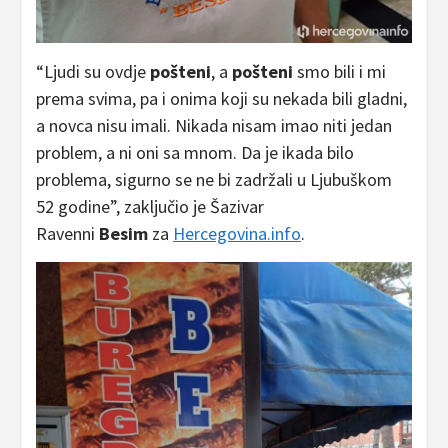
“Ljudi su ovdje
pošteni
, a
pošteni
smo bili i mi
prema svima, pa i onima koji su nekada bili gladni,
a novca nisu imali. Nikada nisam imao niti jedan
problem, a ni oni sa mnom. Da je ikada bilo
problema, sigurno se ne bi zadržali u Ljubuškom
52 godine”, zaključio je Šazivar
Ravenni
Besim
za
Hercegovina.info
.