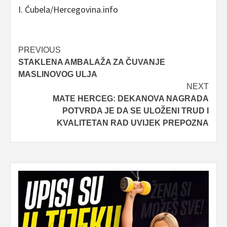
I. Ćubela/Hercegovina.info
Post
PREVIOUS
STAKLENA AMBALAŽA ZA ČUVANJE
navigation
MASLINOVOG ULJA
NEXT
MATE HERCEG: DEKANOVA NAGRADA
POTVRDA JE DA SE ULOŽENI TRUD I
KVALITETAN RAD UVIJEK PREPOZNA