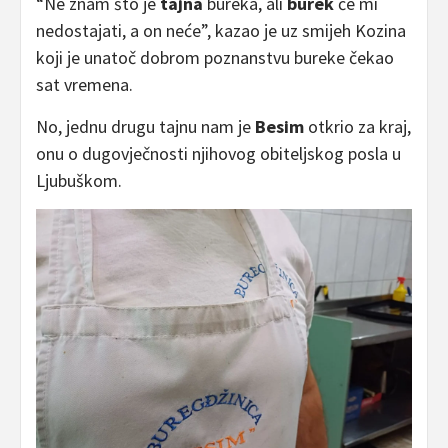
“Ne znam što je
tajna
bureka, ali
burek
će mi
nedostajati, a on neće”, kazao je uz smijeh Kozina
koji je unatoč dobrom poznanstvu bureke čekao
sat vremena.
No, jednu drugu tajnu nam je
Besim
otkrio za kraj,
onu o dugovječnosti njihovog obiteljskog posla u
Ljubuškom.