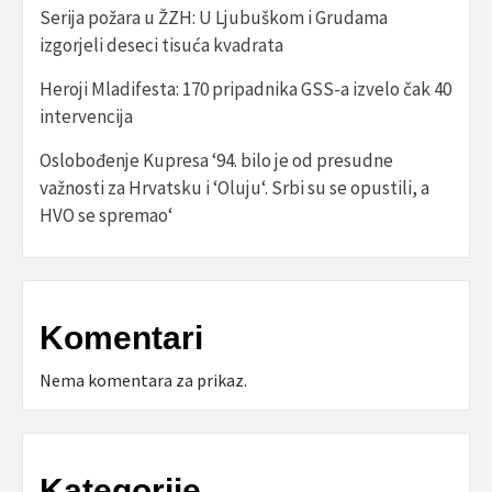
Serija požara u ŽZH: U Ljubuškom i Grudama
izgorjeli deseci tisuća kvadrata
Heroji Mladifesta: 170 pripadnika GSS-a izvelo čak 40
intervencija
Oslobođenje Kupresa ‘94. bilo je od presudne
važnosti za Hrvatsku i ‘Oluju‘. Srbi su se opustili, a
HVO se spremao‘
Komentari
Nema komentara za prikaz.
Kategorije