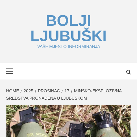
Skip
to
BOLJI
content
LJUBUŠKI
VAŠE MJESTO INFORMIRANJA
Primary
Menu
HOME
2025
PROSINAC
17
MINSKO-EKSPLOZIVNA
SREDSTVA PRONAĐENA U LJUBUŠKOM