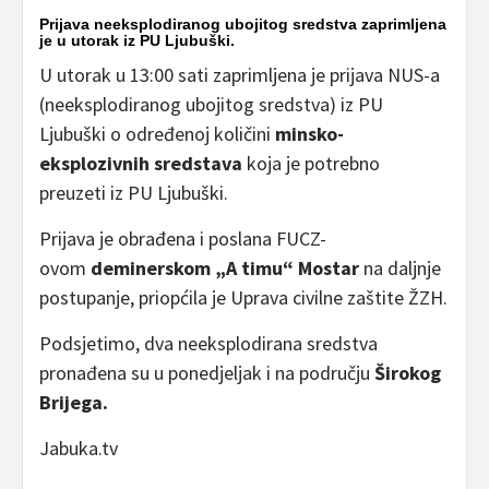
Prijava neeksplodiranog ubojitog sredstva zaprimljena
je u utorak iz PU Ljubuški.
U utorak u 13:00 sati zaprimljena je prijava NUS-a
(neeksplodiranog ubojitog sredstva) iz PU
Ljubuški o određenoj količini
minsko-
eksplozivnih sredstava
koja je potrebno
preuzeti iz PU Ljubuški.
Prijava je obrađena i poslana FUCZ-
ovom
deminerskom „A timu“ Mostar
na daljnje
postupanje, priopćila je Uprava civilne zaštite ŽZH.
Podsjetimo, dva neeksplodirana sredstva
pronađena su u ponedjeljak i na području
Širokog
Brijega.
Jabuka.tv