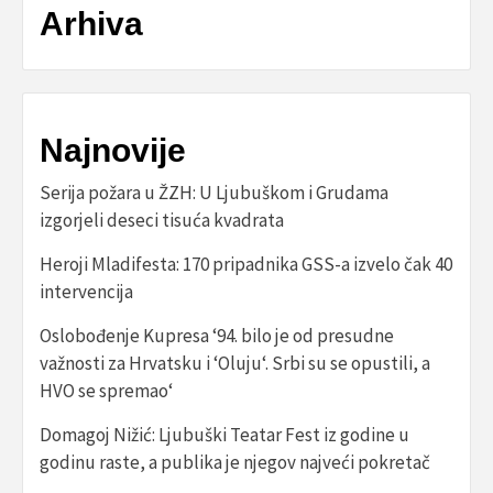
Arhiva
Najnovije
Serija požara u ŽZH: U Ljubuškom i Grudama
izgorjeli deseci tisuća kvadrata
Heroji Mladifesta: 170 pripadnika GSS-a izvelo čak 40
intervencija
Oslobođenje Kupresa ‘94. bilo je od presudne
važnosti za Hrvatsku i ‘Oluju‘. Srbi su se opustili, a
HVO se spremao‘
Domagoj Nižić: Ljubuški Teatar Fest iz godine u
godinu raste, a publika je njegov najveći pokretač