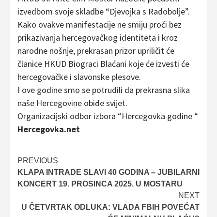
izvedbom svoje skladbe “Djevojka s Radobolje”.
Kako ovakve manifestacije ne smiju proći bez
prikazivanja hercegovačkog identiteta i kroz
narodne nošnje, prekrasan prizor upriličit će
članice HKUD Biograci Blaćani koje će izvesti će
hercegovačke i slavonske plesove.
I ove godine smo se potrudili da prekrasna slika
naše Hercegovine obiđe svijet.
Organizacijski odbor izbora “Hercegovka godine “
Hercegovka.net
Post
PREVIOUS
KLAPA INTRADE SLAVI 40 GODINA – JUBILARNI
navigation
KONCERT 19. PROSINCA 2025. U MOSTARU
NEXT
U ČETVRTAK ODLUKA: VLADA FBIH POVEĆAT