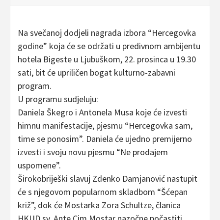
Na svečanoj dodjeli nagrada izbora “Hercegovka
godine” koja će se održati u predivnom ambijentu
hotela Bigeste u Ljubuškom, 22. prosinca u 19.30
sati, bit će upriličen bogat kulturno-zabavni
program.
U programu sudjeluju:
Daniela Škegro i Antonela Musa koje će izvesti
himnu manifestacije, pjesmu “Hercegovka sam,
time se ponosim”. Daniela će ujedno premijerno
izvesti i svoju novu pjesmu “Ne prodajem
uspomene”.
Širokobriješki slavuj Zdenko Damjanović nastupit
će s njegovom popularnom skladbom “Šćepan
križ”, dok će Mostarka Zora Schultze, članica
HKUD sv. Ante Cim Mostar nazočne počastiti