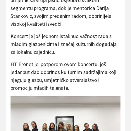
umjetnička vizija jasno osjetila u svakom
segmentu programa, dok je mentorica Darija
Stanković, svojim predanim radom, doprinijela
visokoj kvaliteti izvedbi.
Koncert je još jednom istaknuo važnost rada s
mladim glazbenicima i značaj kulturnih događaja
za lokalnu zajednicu.
HT Eronet je, potporom ovom koncertu, još
jedanput dao doprinos kulturnim sadržajima koji
njeguju glazbu, umjetničko stvaralaštvo i
promociju mladih talenata.