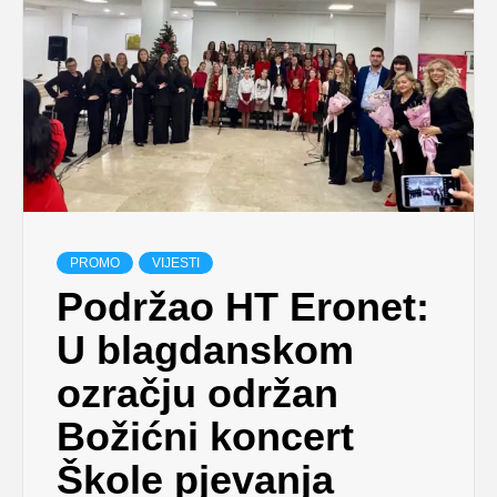
PROMO
VIJESTI
Podržao HT Eronet:
U blagdanskom
ozračju održan
Božićni koncert
Škole pjevanja