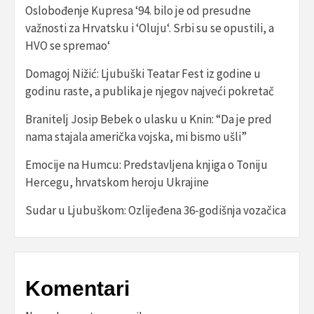
Oslobođenje Kupresa ‘94. bilo je od presudne
važnosti za Hrvatsku i ‘Oluju‘. Srbi su se opustili, a
HVO se spremao‘
Domagoj Nižić: Ljubuški Teatar Fest iz godine u
godinu raste, a publika je njegov najveći pokretač
Branitelj Josip Bebek o ulasku u Knin: “Da je pred
nama stajala američka vojska, mi bismo ušli”
Emocije na Humcu: Predstavljena knjiga o Toniju
Hercegu, hrvatskom heroju Ukrajine
Sudar u Ljubuškom: Ozlijeđena 36-godišnja vozačica
Komentari