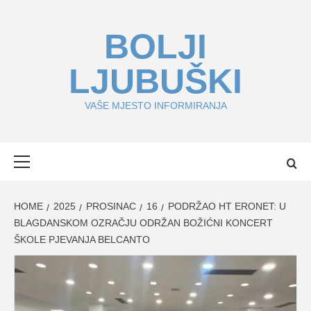
Skip
to
BOLJI
content
LJUBUŠKI
VAŠE MJESTO INFORMIRANJA
Primary
Menu
HOME
2025
PROSINAC
16
PODRŽAO HT ERONET: U
BLAGDANSKOM OZRAČJU ODRŽAN BOŽIĆNI KONCERT
ŠKOLE PJEVANJA BELCANTO