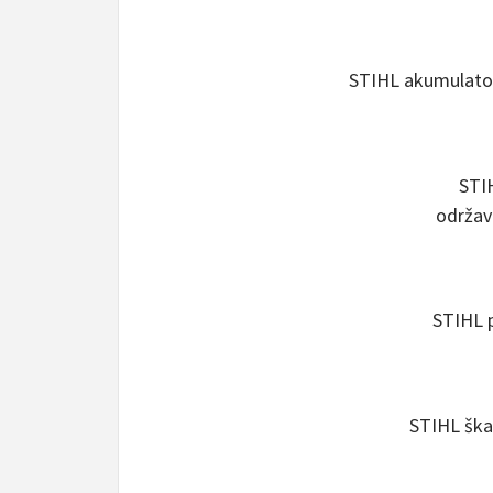
STIHL akumulator
STIH
održav
STIHL p
STIHL ška