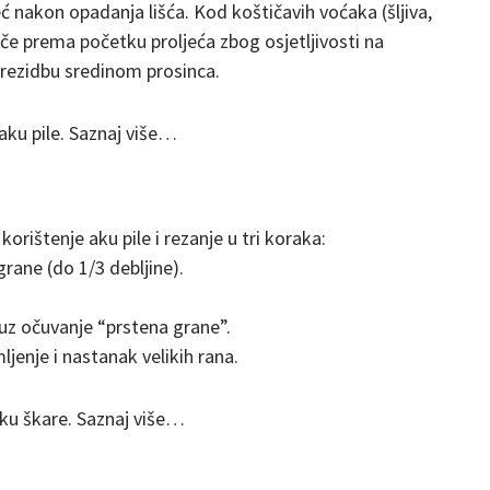
 nakon opadanja lišća. Kod koštičavih voćaka (šljiva,
iče prema početku proljeća zbog osjetljivosti na
 rezidbu sredinom prosinca.
aku pile. Saznaj više…
orištenje aku pile i rezanje u tri koraka:
rane (do 1/3 debljine).
 uz očuvanje “prstena grane”.
ljenje i nastanak velikih rana.
ku škare. Saznaj više…