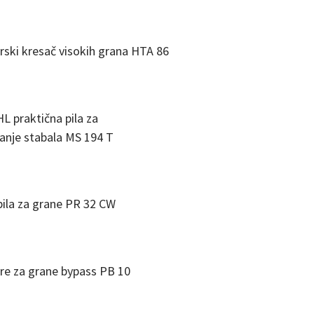
ski kresač visokih grana HTA 86
L praktična pila za
anje stabala MS 194 T
ila za grane PR 32 CW
re za grane bypass PB 10