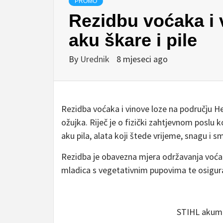
PROMO
Rezidbu voćaka i 
aku škare i pile
By
Urednik
8 mjeseci ago
Rezidba voćaka i vinove loze na području He
ožujka. Riječ je o fizički zahtjevnom poslu
aku pila, alata koji štede vrijeme, snagu i s
Rezidba je obavezna mjera održavanja voćak
mladica s vegetativnim pupovima te osigura
STIHL akumu