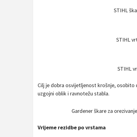
STIHL ška
STIHL vr
STIHL vr
Cilj je dobra osvijetljenost krošnje, osobito
uzgojni oblik i ravnotežu stabla.
Gardener škare za orezivanj
Vrijeme rezidbe po vrstama