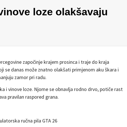
vinove loze olakšavaju
rcegovine započinje krajem prosinca i traje do kraja
 koji se danas može znatno olakšati primjenom aku škara i
manjuju zamor pri radu.
a i vinove loze. Njome se obnavlja rodno drvo, potiče rast
va pravilan raspored grana.
latorska ručna pila GTA 26