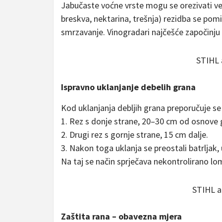
Jabučaste voćne vrste mogu se orezivati već
breskva, nektarina, trešnja) rezidba se pom
smrzavanje. Vinogradari najčešće započinju
STIHL 
Ispravno uklanjanje debelih grana
Kod uklanjanja debljih grana preporučuje se k
1. Rez s donje strane, 20–30 cm od osnove g
2. Drugi rez s gornje strane, 15 cm dalje.
3. Nakon toga uklanja se preostali batrljak,
Na taj se način sprječava nekontrolirano lom
STIHL a
Zaštita rana – obavezna mjera