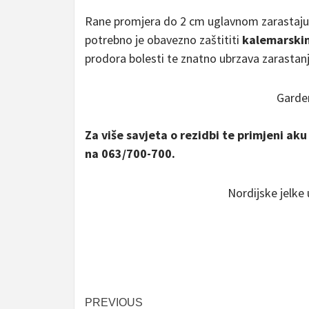
Rane promjera do 2 cm uglavnom zarastaju s
potrebno je obavezno zaštititi
kalemarski
prodora bolesti te znatno ubrzava zarastanj
Garde
Za više savjeta o rezidbi te primjeni aku
na 063/700-700.
Nordijske jelke
Post
PREVIOUS