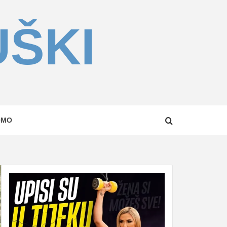
UŠKI
OMO