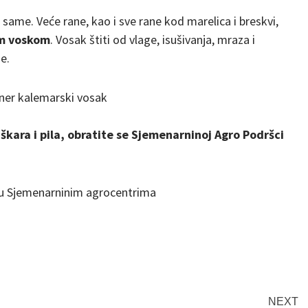
ame. Veće rane, kao i sve rane kod marelica i breskvi,
m voskom
. Vosak štiti od vlage, isušivanja, mraza i
e.
ner kalemarski vosak
 škara i pila, obratite se Sjemenarninoj Agro Podršci
 u Sjemenarninim agrocentrima
NEXT