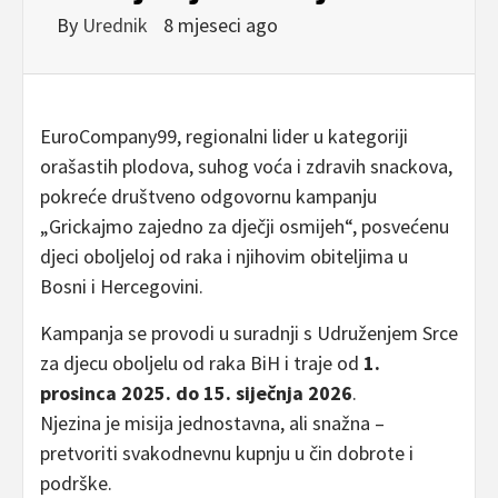
By
Urednik
8 mjeseci ago
EuroCompany99, regionalni lider u kategoriji
orašastih plodova, suhog voća i zdravih snackova,
pokreće društveno odgovornu kampanju
„Grickajmo zajedno za dječji osmijeh“, posvećenu
djeci oboljeloj od raka i njihovim obiteljima u
Bosni i Hercegovini.
Kampanja se provodi u suradnji s Udruženjem Srce
za djecu oboljelu od raka BiH i traje od
1.
prosinca 2025. do 15. siječnja 2026
.
Njezina je misija jednostavna, ali snažna –
pretvoriti svakodnevnu kupnju u čin dobrote i
podrške.