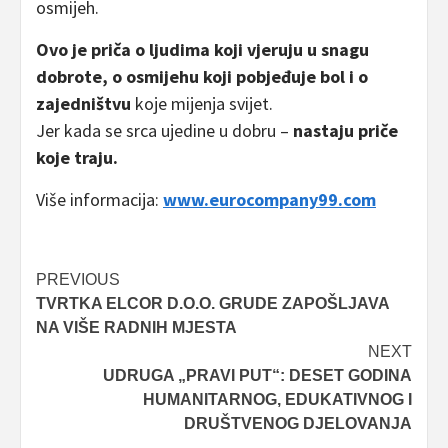
osmijeh.
Ovo je priča o ljudima koji vjeruju u snagu
dobrote, o osmijehu koji pobjeđuje bol i o
zajedništvu
koje mijenja svijet.
Jer kada se srca ujedine u dobru –
nastaju priče
koje traju.
Više informacija:
www.eurocompany99.com
Post
PREVIOUS
TVRTKA ELCOR D.O.O. GRUDE ZAPOŠLJAVA
navigation
NA VIŠE RADNIH MJESTA
NEXT
UDRUGA „PRAVI PUT“: DESET GODINA
HUMANITARNOG, EDUKATIVNOG I
DRUŠTVENOG DJELOVANJA