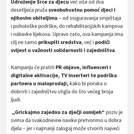
Udruženje Srce za djecu
već više od dva
desetljeća pruža
sveobuhvatnu pomoć djeci i
njihovim obiteljima
– od osiguravanja smještaja
i psihološke podrške, do rehabilitacijskih kampova
i nabavke lijekova. Upravo zato, ova kampanja ima
cilj ne samo
prikupiti sredstva
, već i
podići
svijest o važnosti solidarnosti i zajedništva
.
Kampanju će pratiti
PR objave, influenceri i
digitalne aktivacije, TV inserteri te podrška
partnera u maloprodaji,
kako bi poruka o
dobroti i zajedništvu stigla do što većeg broja
ljudi.
„Grickajmo zajedno za dječji osmijeh“
poziv je
svima da svakodnevne navike pretvorimo u dobra
djela – jer i najmanji zalogaj može stvoriti najveći