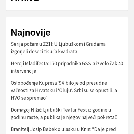
Najnovije
Serija požara u ŽZH: U Ljubuškom i Grudama
izgorjeli deseci tisuća kvadrata
Heroji Mladifesta: 170 pripadnika GSS-a izvelo čak 40
intervencija
Oslobođenje Kupresa ‘94. bilo je od presudne
važnosti za Hrvatsku i ‘Oluju‘. Srbi su se opustili, a
HVO se spremao‘
Domagoj Nižić: Ljubuški Teatar Fest iz godine u
godinu raste, a publika je njegov najveći pokretač
Branitelj Josip Bebek o ulasku u Knin: “Da je pred