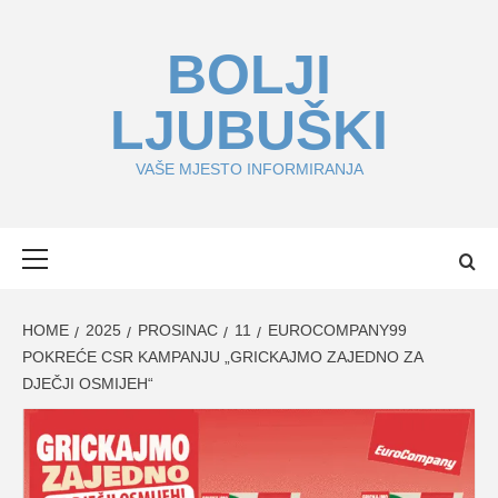
Skip
to
BOLJI
content
LJUBUŠKI
VAŠE MJESTO INFORMIRANJA
Primary
Menu
HOME
2025
PROSINAC
11
EUROCOMPANY99
POKREĆE CSR KAMPANJU „GRICKAJMO ZAJEDNO ZA
DJEČJI OSMIJEH“