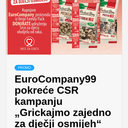
PROMO
EuroCompany99
pokreće CSR
kampanju
„Grickajmo zajedno
za dječji osmijeh“