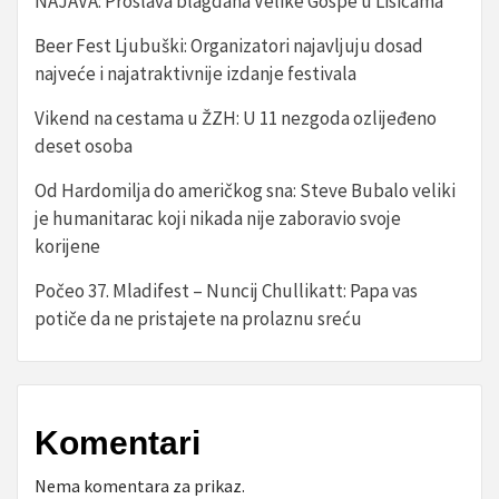
NAJAVA: Proslava blagdana Velike Gospe u Lisicama
Beer Fest Ljubuški: Organizatori najavljuju dosad
najveće i najatraktivnije izdanje festivala
Vikend na cestama u ŽZH: U 11 nezgoda ozlijeđeno
deset osoba
Od Hardomilja do američkog sna: Steve Bubalo veliki
je humanitarac koji nikada nije zaboravio svoje
korijene
Počeo 37. Mladifest – Nuncij Chullikatt: Papa vas
potiče da ne pristajete na prolaznu sreću
Komentari
Nema komentara za prikaz.