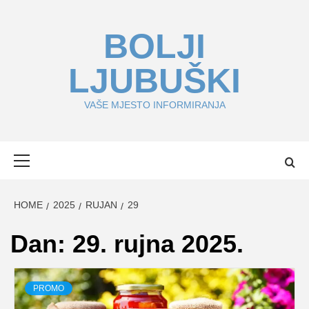
Skip
to
BOLJI
content
LJUBUŠKI
VAŠE MJESTO INFORMIRANJA
Primary
Menu
HOME
2025
RUJAN
29
Dan:
29. rujna 2025.
PROMO