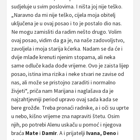
sudjeluje u svim poslovima. I ništa joj nije teško.
„Naravno da mi nije teško, cijela moja obitelj
uključena je u ovaj posao i to je postalo dio nas.
Ne mogu zamisliti da radim nešto drugo. Volim
ovaj posao, vidim da ga je, na naše zadovoljstvo,
zavoljela i moja starija kćerka. Nadam se da će i
dvije mlađe krenuti njenim stopama, ali neka
same odluče kada dođe vrijeme. Ovo je zaista lijep
posao, istina ima rizika i neke stvari ne zavise od
nas, ali može se pristojno zaraditi i normalno
živjeti“, priča nam Marijana i naglašava da je
najzahtjevniji period upravo ovaj sada kada se
bere grožđe. Treba pronaći radnike, a i oči su uprte
u nebo, kišno vrijeme zna napraviti štetu. Osim
njih, po potrebi Alenu uskaču u pomoć i njegova
braća
Mate
i
Damir
. A i prijatelji
Ivana, Deno
i