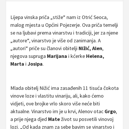
Lijepa vinska priča „stiže“ nam iz Otrić Seoca,
malog mjesta u Općini Pojezerje. Ova priča temelji
se na ljubavi prema vinarstvu i tradiciji, jer za njene
„autore“, vinarstvo je više od zanimanja. A
„autori“ priče su članovi obitelji
Nižić,
Alen
,
njegova supruga
Marijana
i kćerke
Helena,
Marta
i
Josipa
.
Mlada obitelj Nižić ima zasađenih 11 tisuća čokota
vinove loze i vlastitu vinariju, ali, kako ćemo
vidjeti, ove brojke vrlo skoro više neće biti
aktualne. Vinarstvo im je u krvi, Alenov otac
Grgo
,
a prije njega djed
Mate
život su posvetili vinovoj
lozi. „Od kada znam za sebe bavim se vinarstvo i