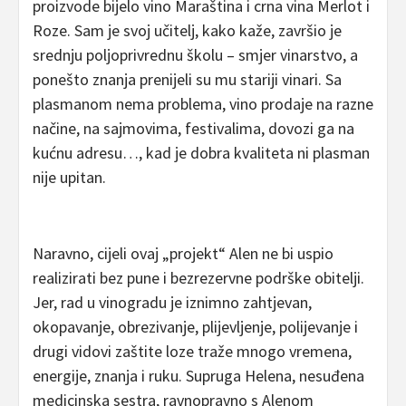
proizvode bijelo vino Maraština i crna vina Merlot i
Roze. Sam je svoj učitelj, kako kaže, završio je
srednju poljoprivrednu školu – smjer vinarstvo, a
ponešto znanja prenijeli su mu stariji vinari. Sa
plasmanom nema problema, vino prodaje na razne
načine, na sajmovima, festivalima, dovozi ga na
kućnu adresu…, kad je dobra kvaliteta ni plasman
nije upitan.
Naravno, cijeli ovaj „projekt“ Alen ne bi uspio
realizirati bez pune i bezrezervne podrške obitelji.
Jer, rad u vinogradu je iznimno zahtjevan,
okopavanje, obrezivanje, plijevljenje, polijevanje i
drugi vidovi zaštite loze traže mnogo vremena,
energije, znanja i ruku. Supruga Helena, nesuđena
medicinska sestra, ravnopravno s Alenom