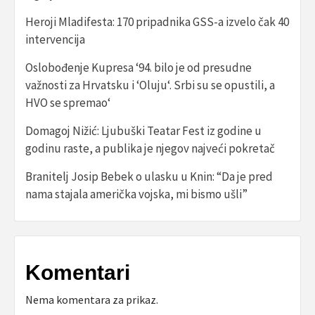
Heroji Mladifesta: 170 pripadnika GSS-a izvelo čak 40
intervencija
Oslobođenje Kupresa ‘94. bilo je od presudne
važnosti za Hrvatsku i ‘Oluju‘. Srbi su se opustili, a
HVO se spremao‘
Domagoj Nižić: Ljubuški Teatar Fest iz godine u
godinu raste, a publika je njegov najveći pokretač
Branitelj Josip Bebek o ulasku u Knin: “Da je pred
nama stajala američka vojska, mi bismo ušli”
Komentari
Nema komentara za prikaz.