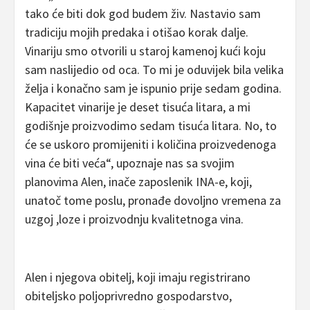
tako će biti dok god budem živ. Nastavio sam
tradiciju mojih predaka i otišao korak dalje.
Vinariju smo otvorili u staroj kamenoj kući koju
sam naslijedio od oca. To mi je oduvijek bila velika
želja i konačno sam je ispunio prije sedam godina.
Kapacitet vinarije je deset tisuća litara, a mi
godišnje proizvodimo sedam tisuća litara. No, to
će se uskoro promijeniti i količina proizvedenoga
vina će biti veća“, upoznaje nas sa svojim
planovima Alen, inače zaposlenik INA-e, koji,
unatoč tome poslu, pronađe dovoljno vremena za
uzgoj ,loze i proizvodnju kvalitetnoga vina.
Alen i njegova obitelj, koji imaju registrirano
obiteljsko poljoprivredno gospodarstvo,