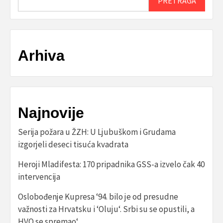
PRETRAGA
Arhiva
Najnovije
Serija požara u ŽZH: U Ljubuškom i Grudama
izgorjeli deseci tisuća kvadrata
Heroji Mladifesta: 170 pripadnika GSS-a izvelo čak 40
intervencija
Oslobođenje Kupresa ‘94. bilo je od presudne
važnosti za Hrvatsku i ‘Oluju‘. Srbi su se opustili, a
HVO se spremao‘