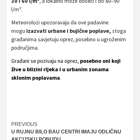
30 i 60 l/m²
, a lokalno može doseći i do 80–90
l/m².
Meteorolozi upozoravaju da ove padavine
mogu
izazvati urbane i bujične poplave,
stoga
građanima savjetuju oprez, posebno u ugroženim
područjima.
Građani se pozivaju na oprez,
posebno oni koji
žive u blizini rijeka i u urbanim zonama
sklonim poplavama
.
Post
PREVIOUS
U RUJNU BILO BAU CENTRI IMAJU ODLIČNU
navigation
AKCIJSKU PONUDU