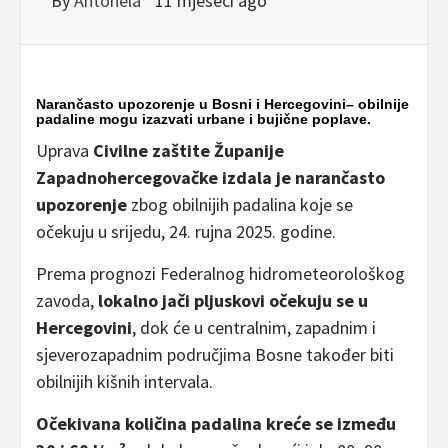
By
Antonela
11 mjeseci ago
Narančasto upozorenje u Bosni i Hercegovini– obilnije
padaline mogu izazvati urbane i bujične poplave.
Uprava
Civilne zaštite Županije
Zapadnohercegovačke izdala je narančasto
upozorenje
zbog obilnijih padalina koje se
očekuju u srijedu, 24. rujna 2025. godine.
Prema prognozi Federalnog hidrometeorološkog
zavoda,
lokalno jači pljuskovi očekuju se u
Hercegovini
, dok će u centralnim, zapadnim i
sjeverozapadnim područjima Bosne također biti
obilnijih kišnih intervala.
Očekivana količina padalina kreće se između