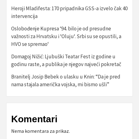
Heroji Mladifesta: 170 pripadnika GSS-a izvelo čak 40
intervencija
Oslobođenje Kupresa ‘94. bilo je od presudne
važnosti za Hrvatsku i ‘Oluju‘. Srbi su se opustili, a
HVO se spremao‘
Domagoj Nižić: Ljubuški Teatar Fest iz godine u
godinu raste, a publika je njegov najveći pokretač
Branitelj Josip Bebek o ulasku u Knin: “Da je pred
nama stajala američka vojska, mi bismo ušli”
Komentari
Nema komentara za prikaz.