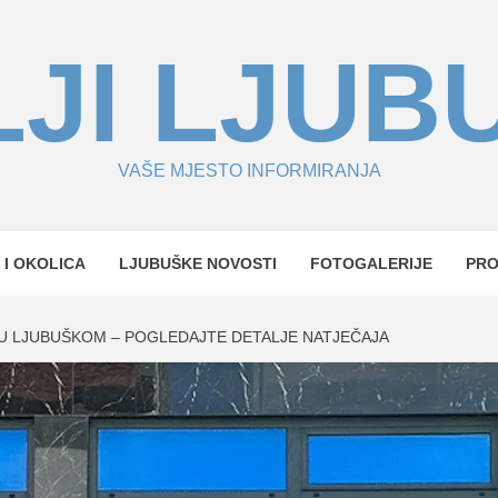
JI LJUB
VAŠE MJESTO INFORMIRANJA
 I OKOLICA
LJUBUŠKE NOVOSTI
FOTOGALERIJE
PR
U LJUBUŠKOM – POGLEDAJTE DETALJE NATJEČAJA