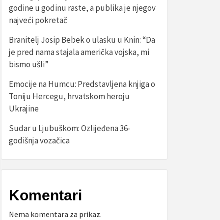
godine u godinu raste, a publika je njegov
najveći pokretač
Branitelj Josip Bebek o ulasku u Knin: “Da
je pred nama stajala američka vojska, mi
bismo ušli”
Emocije na Humcu: Predstavljena knjiga o
Toniju Hercegu, hrvatskom heroju
Ukrajine
Sudar u Ljubuškom: Ozlijeđena 36-
godišnja vozačica
Komentari
Nema komentara za prikaz.