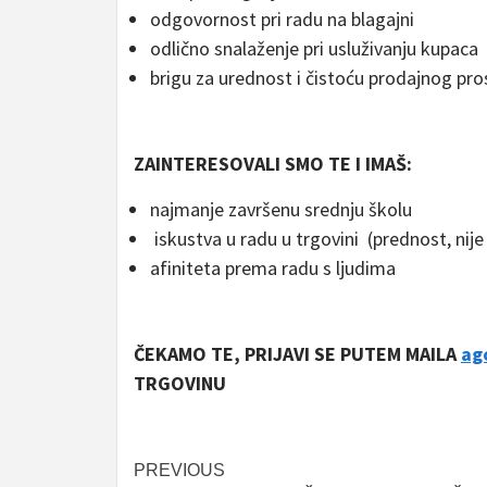
odgovornost pri radu na blagajni
odlično snalaženje pri usluživanju kupaca
brigu za urednost i čistoću prodajnog pro
ZAINTERESOVALI SMO TE I IMAŠ:
najmanje završenu srednju školu
iskustva u radu u trgovini (prednost, nije
afiniteta prema radu s ljudima
ČEKAMO TE, PRIJAVI SE PUTEM MAILA
ag
TRGOVINU
Post
PREVIOUS