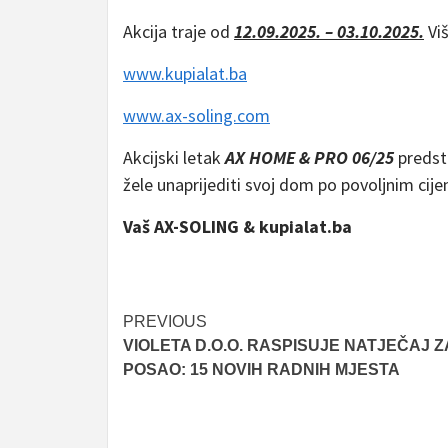
Akcija traje od
12.09.2025. – 03.10.2025.
Vi
www.kupialat.ba
www.ax-soling.com
Akcijski letak
AX HOME & PRO 06/25
predsta
žele unaprijediti svoj dom po povoljnim cij
Vaš AX-SOLING & kupialat.ba
Post
PREVIOUS
VIOLETA D.O.O. RASPISUJE NATJEČAJ Z
navigation
POSAO: 15 NOVIH RADNIH MJESTA