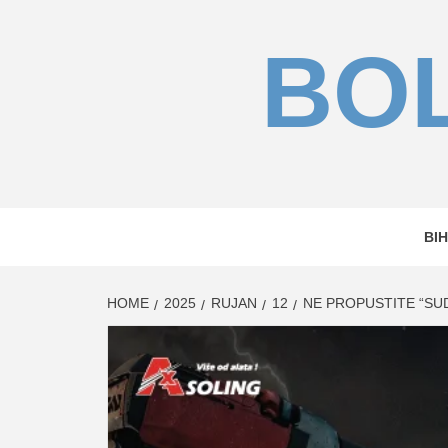
Skip
to
BOL
content
BIH
HOME
2025
RUJAN
12
NE PROPUSTITE “SU