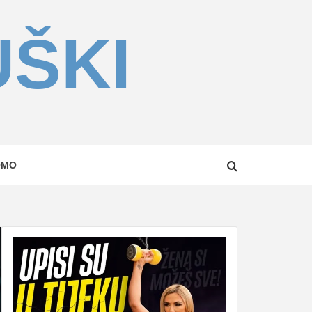
UŠKI
OMO