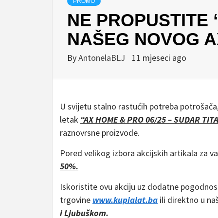
PROMO
NE PROPUSTITE 
NAŠEG NOVOG A
By
AntonelaBLJ
11 mjeseci ago
U svijetu stalno rastućih potreba potrošača
letak
“AX HOME & PRO 06/25 – SUDAR TIT
raznovrsne proizvode.
Pored velikog izbora akcijskih artikala za v
50%.
Iskoristite ovu akciju uz dodatne pogodnos
trgovine
www.kupialat.ba
ili direktno u n
i Ljubuškom.