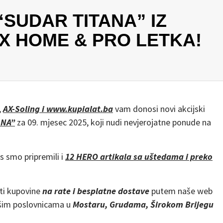
“SUDAR TITANA” IZ
X HOME & PRO LETKA!
,
AX-Soling i www.kupialat.ba
vam donosi novi akcijski
ANA”
za 09. mjesec 2025, koji nudi nevjerojatne ponude na
as smo pripremili i
12 HERO artikala sa uštedama i preko
ti kupovine
na rate i besplatne dostave
putem naše web
ašim poslovnicama u
Mostaru, Grudama, Širokom Brijegu