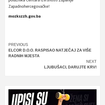
Zapadnohercegovačke!
mozkszzh.gov.ba
Post
PREVIOUS
ELCOR D.O.O. RASPISAO NATJEČAJ ZA VIŠE
navigation
RADNIH MJESTA
NEXT
LJUBUŠACI, DARUJTE KRV!