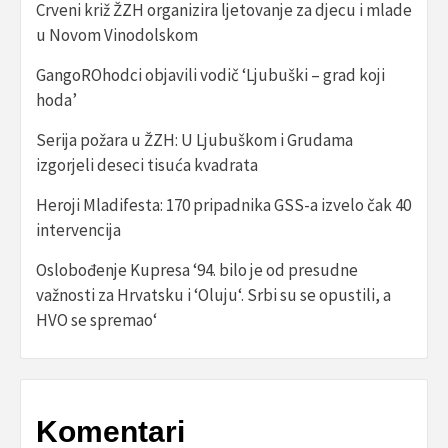
Crveni križ ŽZH organizira ljetovanje za djecu i mlade
u Novom Vinodolskom
GangoROhodci objavili vodič ‘Ljubuški – grad koji
hoda’
Serija požara u ŽZH: U Ljubuškom i Grudama
izgorjeli deseci tisuća kvadrata
Heroji Mladifesta: 170 pripadnika GSS-a izvelo čak 40
intervencija
Oslobođenje Kupresa ‘94. bilo je od presudne
važnosti za Hrvatsku i ‘Oluju‘. Srbi su se opustili, a
HVO se spremao‘
Komentari