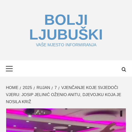
Skip
to
BOLJI
content
LJUBUŠKI
VAŠE MJESTO INFORMIRANJA
Primary
Menu
HOME
2025
RUJAN
7
VJENČANJE KOJE SVJEDOČI
VJERU: JOSIP JELINIĆ OŽENIO ANITU, DJEVOJKU KOJA JE
NOSILA KRIŽ