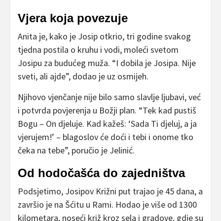
Vjera koja povezuje
Anita je, kako je Josip otkrio, tri godine svakog
tjedna postila o kruhu i vodi, moleći svetom
Josipu za budućeg muža. “I dobila je Josipa. Nije
sveti, ali ajde”, dodao je uz osmijeh.
Njihovo vjenčanje nije bilo samo slavlje ljubavi, već
i potvrda povjerenja u Božji plan. “Tek kad pustiš
Bogu – On djeluje. Kad kažeš: ‘Sada Ti djeluj, a ja
vjerujem!’ – blagoslov će doći i tebi i onome tko
čeka na tebe”, poručio je Jelinić.
Od hodočašća do zajedništva
Podsjetimo, Josipov Križni put trajao je 45 dana, a
završio je na Šćitu u Rami. Hodao je više od 1300
kilometara, noseći križ kroz sela i gradove, gdje su