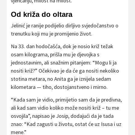
vjenčanju, milost na milost.”
Od križa do oltara
Jelinić je ranije podijelio dirljivo svjedočanstvo o
trenutku koji mu je promijenio život.
Na 33. dan hodočašća, dok je nosio križ težak
osam kilograma, prišla mu je djevojka s
jednostavnim, ali snažnim pitanjem: “Mogu li ja
nositi križ?” Očekivao je da će ga nositi nekoliko
stotina metara, no Anita ga je iznijela sedam
kilometara — tiho, dostojanstveno i mirno.
“Kada sam je vidio, primijetio sam da je predivna,
ali kad sam vidio koliko može nositi križ – tu me
osvojila”, napisao je Josip, dodajući da je tada
znao: “Kad zagusti u životu, ostat će uz Isusa i uz
mene.”