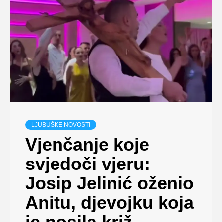
LJUBUŠKE NOVOSTI
Vjenčanje koje
svjedoči vjeru:
Josip Jelinić oženio
Anitu, djevojku koja
je nosila križ