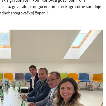
tanak s gradonačelnikom Karlovca gosp, Damirom
 se razgovaralo o mogućnostima prekogranične suradnje
padnohercegovačkoj županiji.