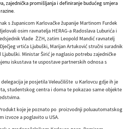
va, zajednička promišljanja i definiranje budućeg smjera
 razine.
tanak s županicom Karlovačke županije Martinom Furdek
djelovali osim ravnatelja HERAG-a Radoslava Luburića i
redsjednik Vlade ŽZH, zatim Leopold Mandić ravnatelj
Dječjeg vrtića Ljubuški, Marijan Artuković stručni suradnik
 Ljubuški. Ministar Širić je naglasio potrebu zajedničke
jenu iskustava te uspostave partnerskih odnosa s
legacija je posjetila Veleučilište u Karlovcu gdje ih je
eta, studentskog centra i doma te pokazao same objekte
redstvima.
 Produkt koje je poznato po proizvodnji poluautomatskog
lom izvoze a poglavito u USA.