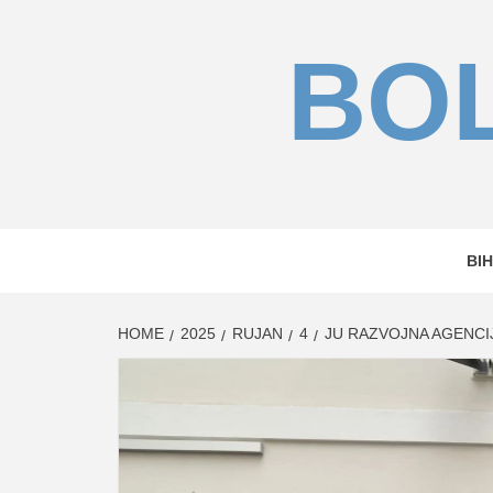
Skip
to
BOL
content
BIH
HOME
2025
RUJAN
4
JU RAZVOJNA AGENCI