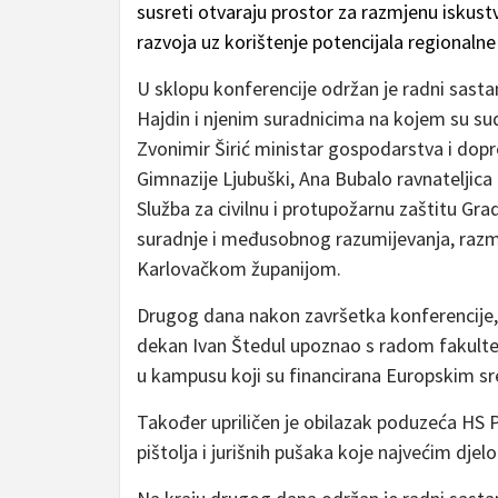
susreti otvaraju prostor za razmjenu iskust
razvoja uz korištenje potencijala regionalne
U sklopu konferencije održan je radni sas
Hajdin i njenim suradnicima na kojem su su
Zvonimir Širić ministar gospodarstva i dop
Gimnazije Ljubuški, Ana Bubalo ravnateljica 
Služba za civilnu i protupožarnu zaštitu Grad
suradnje i međusobnog razumijevanja, razm
Karlovačkom županijom.
Drugog dana nakon završetka konferencije, de
dekan Ivan Štedul upoznao s radom fakult
u kampusu koji su financirana Europskim s
Također upriličen je obilazak poduzeća HS
pištolja i jurišnih pušaka koje najvećim dje