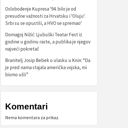
Oslobođenje Kupresa ‘94. bilo je od
presudne važnosti za Hrvatsku i ‘Oluju‘.
Srbi su se opustili, a HVO se spremao‘
Domagoj Nižić: Ljubuški Teatar Fest iz
godine u godinu raste, a publika je njegov
najveći pokretač
Branitelj Josip Bebek o ulasku u Knin: “Da
je pred nama stajala američka vojska, mi
bismo ušli”
Komentari
Nema komentara za prikaz.