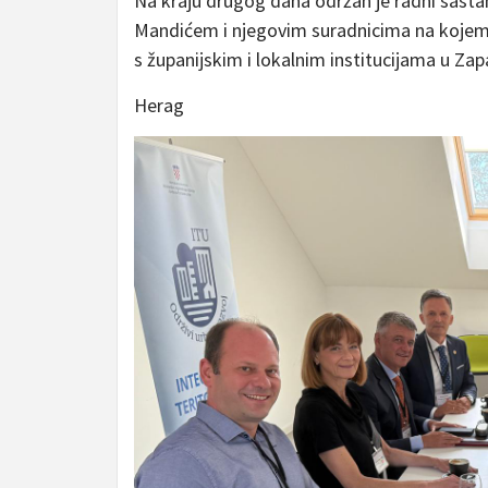
Na kraju drugog dana održan je radni sas
Mandićem i njegovim suradnicima na kojem
s županijskim i lokalnim institucijama u Za
Herag