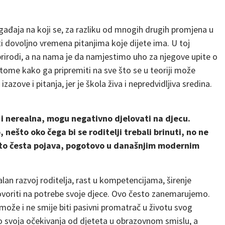
gađaja na koji se, za razliku od mnogih drugih promjena u
i dovoljno vremena pitanjima koje dijete ima. U toj
 prirodi, a na nama je da namjestimo uho za njegove upite o
tome kako ga pripremiti na sve što se u teoriji može
azove i pitanja, jer je škola živa i nepredvidljiva sredina.
 i nerealna, mogu negativno djelovati na djecu.
nešto oko čega bi se roditelji trebali brinuti, no ne
i to česta pojava, pogotovo u današnjim modernim
lan razvoj roditelja, rast u kompetencijama, širenje
ovoriti na potrebe svoje djece. Ovo često zanemarujemo.
e može i ne smije biti pasivni promatrač u životu svog
tio svoja očekivanja od djeteta u obrazovnom smislu, a