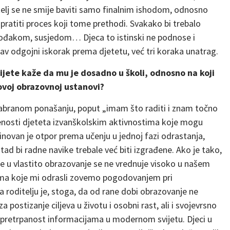
telj se ne smije baviti samo finalnim ishodom, odnosno
o pratiti proces koji tome prethodi. Svakako bi trebalo
rođakom, susjedom… Djeca to istinski ne podnose i
v odgojni iskorak prema djetetu, već tri koraka unatrag.
ijete kaže da mu je dosadno u školi, odnosno na koji
ovoj obrazovnoj ustanovi?
 izabranom ponašanju, poput „imam što raditi i znam točno
ećenosti djeteta izvanškolskim aktivnostima koje mogu
minovan je otpor prema učenju u jednoj fazi odrastanja,
otad bi radne navike trebale već biti izgrađene. Ako je tako,
nje u vlastito obrazovanje se ne vrednuje visoko u našem
rima koje mi odrasli zovemo pogodovanjem pri
a roditelju je, stoga, da od rane dobi obrazovanje ne
 postizanje ciljeva u životu i osobni rast, ali i svojevrsno
 pretrpanost informacijama u modernom svijetu. Djeci u