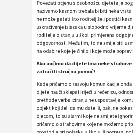
Povezati ocjenu s osobnošću djeteta je pog
nazivamo kaznom trebala bi biti neka vrsta
ne može gatati što roditelj želi postići kaz
uskraćivanje izlazaka u slobodno vrijeme d
roditelja o stanju u školi primjerena odgojn
odgovornost. Međutim, to ne smije biti usmj
na odabire koje je činilo i koje može popravit
Ako uočimo da dijete ima neke strahove 
zatražiti stručnu pomoć?
Kada pričamo o razvoju komunikacije onda t
dijete nauči sklapati riječi u rečenicu, odn
prethode verbaliziranju ne uspostavlja komu
objekt koji želi da mu date ili, pak, ne pok
djecom, to su alarmi koje ne smijete ignorira
pričamo o strahovima koje ne možemo pripi
prostorija pri polasku u školu ili potresa, 