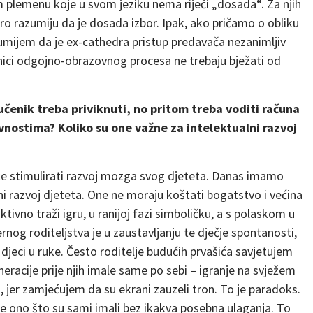
om plemenu koje u svom jeziku nema riječi „dosada“. Za njih
ro razumiju da je dosada izbor. Ipak, ako pričamo o obliku
zumijem da je ex-cathedra pristup predavača nezanimljiv
onici odgojno-obrazovnog procesa ne trebaju bježati od
učenik treba priviknuti, no pritom treba voditi računa
vnostima? Koliko su one važne za intelektualni razvoj
ože stimulirati razvoj mozga svog djeteta. Danas imamo
i razvoj djeteta. One ne moraju koštati bogatstvo i većina
ktivno traži igru, u ranijoj fazi simboličku, a s polaskom u
nog roditeljstva je u zaustavljanju te dječje spontanosti,
jeci u ruke. Često roditelje budućih prvašića savjetujem
neracije prije njih imale same po sebi – igranje na svježem
no, jer zamjećujem da su ekrani zauzeli tron. To je paradoks.
že ono što su sami imali bez ikakva posebna ulaganja. To