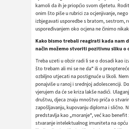
kamoli da ih je priopćio svom djetetu. Rodi
onim što piše u rubrici za ocjenjivanje, neg
izbjegavati usporedbe s bratom, sestrom, 
uspoređivanjem oko ocjena ne činimo nikaka
Kako bismo trebali reagirati kada nam d
način možemo stvoriti pozitivnu sliku o 
Treba uzeti u obzir radi li se o dosadi kao
što trebam ali mi se ne da“ ili o preopter
ozbiljno utjecati na postignuće u školi. Ne
ponajviše u ranoj i srednjoj adolescenciji. D
vjerujem da će se kriza lakše nadići. Ulaga
društvu, djeca znaju mnoštvo priča o stva
zapošljavanju, kupovanju diploma i slično. N
predstavlja kao „moranje“, već kao benefit za
stvaranje intelektualnog imuniteta na opću