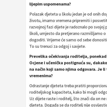
lijepim uspomenama?
Polazak djeteta u školu jedan je od onih do
životu, imamo vremena pripremiti i posvetit
razvojnoj fazi dijete je radoznalo po svojoj
školi, umjesto da pretjerano razmišljamo o 
dogoditi. Vrijeme će samo od sebe donositi iz
To su trenuci za odgoj i savjete.
Prevelika očekivanja roditelja, ponekad
Ocjene i učenička postignuća su, dakako, 
na način koji samo njima odgovara. Je l
vremenima?
Odrastanje djeteta treba pratiti proporciona
roditeljskog kapaciteta, kako bi mogli odg
Uz dijete raste i roditelj, što znači da on n
djeteta. Događa se da roditelj nije osvijes