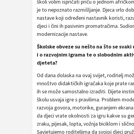
školi volim ispričati priču o jednom afričk
je to nepoznato razmišljanje. Djeca vrlo dob
nastave koji određeni nastavnik koristi, ra
djeci i čini ih pasivnim promatračima. Sudi
modernizacije nastave.
Školske obveze su nešto na što se svaki 
i o razvojnim igrama te o slobodnim akti
djeteta?
Od dana dolaska na ovaj svijet, roditelj m
mnoštvo didaktičkih igračaka koje prate ran
ih se može samostalno izraditi. Dijete instin
školu usvaja igre s pravilima. Problem moder
razvoja govora, motorike, guranjem ekrana d
da djeci vrate okolnosti za igru kakve su ge
zraku, pijesak, lopta, vožnja biciklom i slič
Savjetujemo roditeljima da svojoj djeci pru