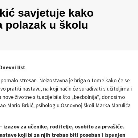
kić savjetuje kako
a polazak u školu
Dnevni list
e pomalo stresan. Neizostavna je briga o tome kako će se
o pratiti nastavu, na koji način će surađivati s učiteljima i
nove životne situacije bila što „bezbolnija“, donosimo
dao Mario Brkić, psiholog u Osnovnoj školi Marka Marulića
 izazov za učenike, roditelje, osobito za prvašiće.
stave koji bi za njih trebao biti poseban i ispunjen