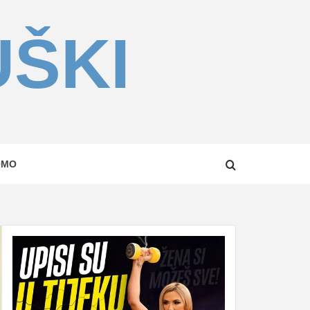
UŠKI
OMO