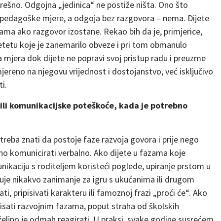
rešno. Odgojna „jedinica“ ne postiže ništa. Ono što
 pedagoške mjere, a odgoja bez razgovora – nema. Dijete
nama ako razgovor izostane. Rekao bih da je, primjerice,
jetetu koje je zanemarilo obveze i pri tom obmanulo
a mjera dok dijete ne popravi svoj pristup radu i preuzme
ereno na njegovu vrijednost i dostojanstvo, već isključivo
i.
ili komunikacijske poteškoće, kada je potrebno
reba znati da postoje faze razvoja govora i prije nego
osno komunicirati verbalno. Ako dijete u fazama koje
nikaciju s roditeljem koristeći poglede, upiranje prstom u
azuje nikakvo zanimanje za igru s ukućanima ili drugom
ti, pripisivati karakteru ili famoznoj frazi „proći će“. Ako
sati razvojnim fazama, poput straha od školskih
poželjno je odmah reagirati. U praksi, svake godine susrećem