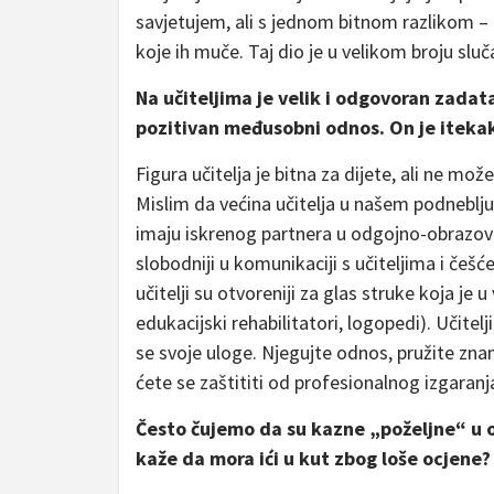
savjetujem, ali s jednom bitnom razlikom –
koje ih muče. Taj dio je u velikom broju slu
Na učiteljima je velik i odgovoran zadata
pozitivan međusobni odnos. On je itekak
Figura učitelja je bitna za dijete, ali ne mož
Mislim da većina učitelja u našem podneblju j
imaju iskrenog partnera u odgojno-obrazovn
slobodniji u komunikaciji s učiteljima i češće
učitelji su otvoreniji za glas struke koja je u
edukacijski rehabilitatori, logopedi). Učite
se svoje uloge. Njegujte odnos, pružite znan
ćete se zaštititi od profesionalnog izgaranj
Često čujemo da su kazne „poželjne“ u od
kaže da mora ići u kut zbog loše ocjene?