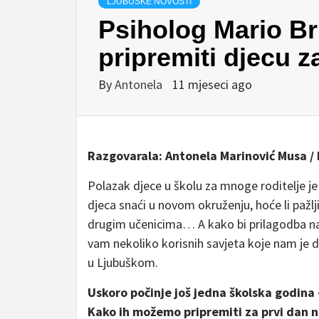
LJUBUŠKE NOVOSTI
Psiholog Mario Br
pripremiti djecu z
By
Antonela
11 mjeseci ago
Razgovarala: Antonela Marinović Musa / 
Polazak djece u školu za mnoge roditelje j
djeca snaći u novom okruženju, hoće li pažljiv
drugim učenicima… A kako bi prilagodba na 
vam nekoliko korisnih savjeta koje nam je 
u Ljubuškom.
Uskoro počinje još jedna školska godina –
Kako ih možemo pripremiti za prvi dan na