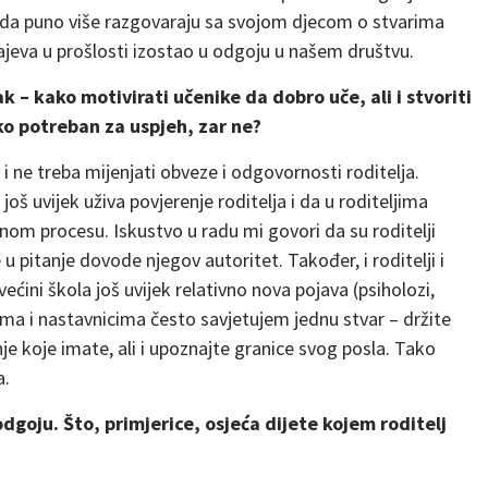
 da puno više razgovaraju sa svojom djecom o stvarima
čajeva u prošlosti izostao u odgoju u našem društvu.
k – kako motivirati učenike da dobro uče, ali i stvoriti
o potreban za uspjeh, zar ne?
e i ne treba mijenjati obveze i odgovornosti roditelja.
oš uvijek uživa povjerenje roditelja i da u roditeljima
om procesu. Iskustvo u radu mi govori da su roditelji
 u pitanje dovode njegov autoritet. Također, i roditelji i
 većini škola još uvijek relativno nova pojava (psiholozi,
ljima i nastavnicima često savjetujem jednu stvar – držite
je koje imate, ali i upoznajte granice svog posla. Tako
a.
goju. Što, primjerice, osjeća dijete kojem roditelj