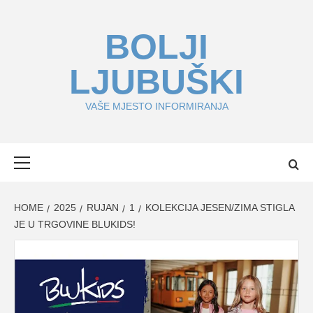
Skip
to
BOLJI
content
LJUBUŠKI
VAŠE MJESTO INFORMIRANJA
Primary
Menu
HOME
2025
RUJAN
1
KOLEKCIJA JESEN/ZIMA STIGLA
JE U TRGOVINE BLUKIDS!