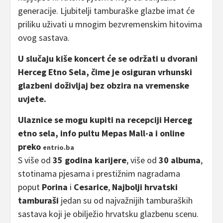
generacije. Ljubitelji tamburaške glazbe imat će
priliku uživati u mnogim bezvremenskim hitovima
ovog sastava.
U slučaju kiše koncert će se održati u dvorani
Herceg Etno Sela, čime je osiguran vrhunski
glazbeni doživljaj bez obzira na vremenske
uvjete.
Ulaznice se mogu kupiti na recepciji Herceg
etno sela, info pultu Mepas Mall-a i online
preko
entrio.ba
S više od
35 godina karijere
, više od
30 albuma
,
stotinama pjesama i prestižnim nagradama
poput
Porina
i
Cesarice
,
Najbolji hrvatski
tamburaši
jedan su od najvažnijih tamburaških
sastava koji je obilježio hrvatsku glazbenu scenu.