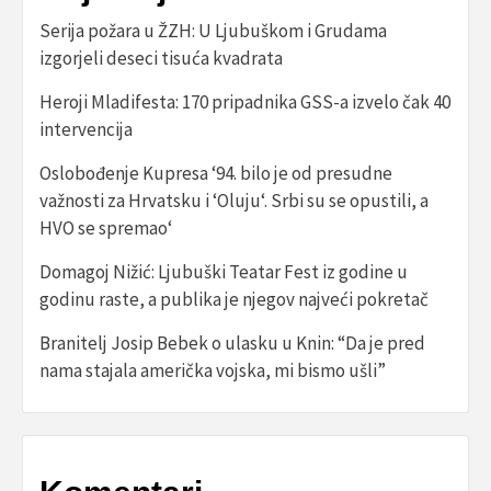
Serija požara u ŽZH: U Ljubuškom i Grudama
izgorjeli deseci tisuća kvadrata
Heroji Mladifesta: 170 pripadnika GSS-a izvelo čak 40
intervencija
Oslobođenje Kupresa ‘94. bilo je od presudne
važnosti za Hrvatsku i ‘Oluju‘. Srbi su se opustili, a
HVO se spremao‘
Domagoj Nižić: Ljubuški Teatar Fest iz godine u
godinu raste, a publika je njegov najveći pokretač
Branitelj Josip Bebek o ulasku u Knin: “Da je pred
nama stajala američka vojska, mi bismo ušli”