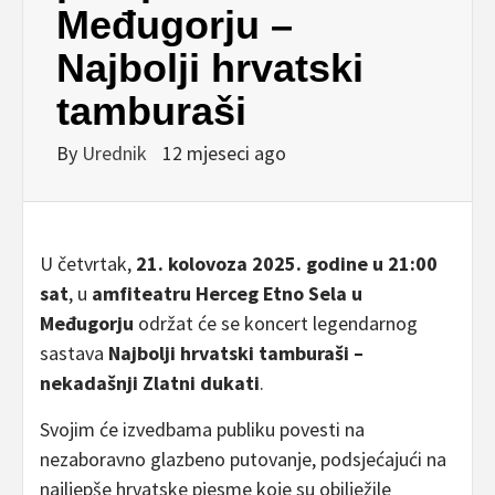
Međugorju –
Najbolji hrvatski
tamburaši
By
Urednik
12 mjeseci ago
U četvrtak,
21. kolovoza 2025. godine u 21:00
sat
, u
amfiteatru Herceg Etno Sela u
Međugorju
održat će se koncert legendarnog
sastava
Najbolji hrvatski tamburaši –
nekadašnji Zlatni dukati
.
Svojim će izvedbama publiku povesti na
nezaboravno glazbeno putovanje, podsjećajući na
najljepše hrvatske pjesme koje su obilježile