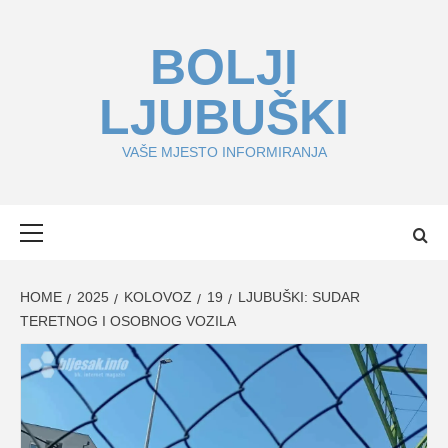
Skip
to
BOLJI
content
LJUBUŠKI
VAŠE MJESTO INFORMIRANJA
Primary
Menu
HOME
2025
KOLOVOZ
19
LJUBUŠKI: SUDAR
TERETNOG I OSOBNOG VOZILA