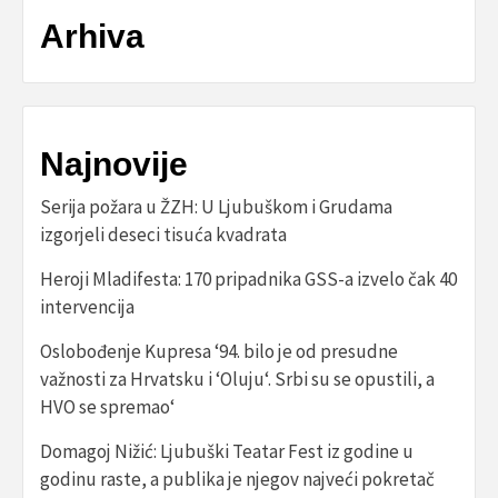
Arhiva
Najnovije
Serija požara u ŽZH: U Ljubuškom i Grudama
izgorjeli deseci tisuća kvadrata
Heroji Mladifesta: 170 pripadnika GSS-a izvelo čak 40
intervencija
Oslobođenje Kupresa ‘94. bilo je od presudne
važnosti za Hrvatsku i ‘Oluju‘. Srbi su se opustili, a
HVO se spremao‘
Domagoj Nižić: Ljubuški Teatar Fest iz godine u
godinu raste, a publika je njegov najveći pokretač