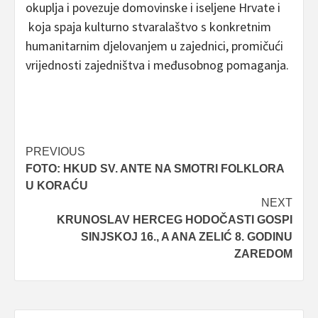
okuplja i povezuje domovinske i iseljene Hrvate i
koja spaja kulturno stvaralaštvo s konkretnim
humanitarnim djelovanjem u zajednici, promičući
vrijednosti zajedništva i međusobnog pomaganja.
Post
PREVIOUS
FOTO: HKUD SV. ANTE NA SMOTRI FOLKLORA
navigation
U KORAĆU
NEXT
KRUNOSLAV HERCEG HODOČASTI GOSPI
SINJSKOJ 16., A ANA ZELIĆ 8. GODINU
ZAREDOM