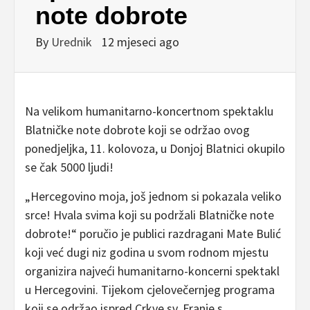
note dobrote
By
Urednik
12 mjeseci ago
Na velikom humanitarno-koncertnom spektaklu
Blatničke note dobrote koji se održao ovog
ponedjeljka, 11. kolovoza, u Donjoj Blatnici okupilo
se čak 5000 ljudi!
„Hercegovino moja, još jednom si pokazala veliko
srce! Hvala svima koji su podržali Blatničke note
dobrote!“ poručio je publici razdragani Mate Bulić
koji već dugi niz godina u svom rodnom mjestu
organizira najveći humanitarno-koncerni spektakl
u Hercegovini. Tijekom cjelovečernjeg programa
koji se održao ispred Crkve sv. Franje s