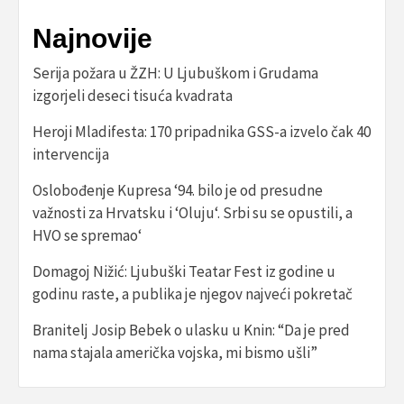
Najnovije
Serija požara u ŽZH: U Ljubuškom i Grudama
izgorjeli deseci tisuća kvadrata
Heroji Mladifesta: 170 pripadnika GSS-a izvelo čak 40
intervencija
Oslobođenje Kupresa ‘94. bilo je od presudne
važnosti za Hrvatsku i ‘Oluju‘. Srbi su se opustili, a
HVO se spremao‘
Domagoj Nižić: Ljubuški Teatar Fest iz godine u
godinu raste, a publika je njegov najveći pokretač
Branitelj Josip Bebek o ulasku u Knin: “Da je pred
nama stajala američka vojska, mi bismo ušli”