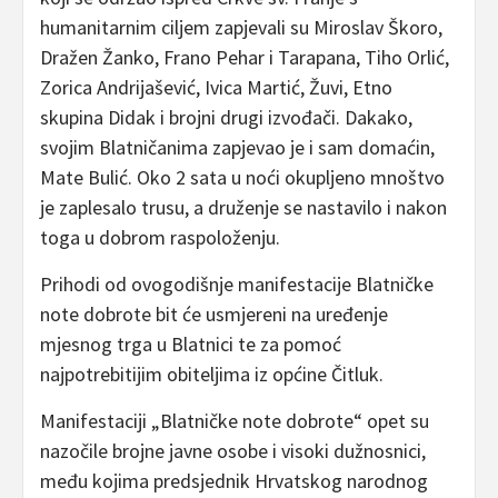
humanitarnim ciljem zapjevali su Miroslav Škoro,
Dražen Žanko, Frano Pehar i Tarapana, Tiho Orlić,
Zorica Andrijašević, Ivica Martić, Žuvi, Etno
skupina Didak i brojni drugi izvođači. Dakako,
svojim Blatničanima zapjevao je i sam domaćin,
Mate Bulić. Oko 2 sata u noći okupljeno mnoštvo
je zaplesalo trusu, a druženje se nastavilo i nakon
toga u dobrom raspoloženju.
Prihodi od ovogodišnje manifestacije Blatničke
note dobrote bit će usmjereni na uređenje
mjesnog trga u Blatnici te za pomoć
najpotrebitijim obiteljima iz općine Čitluk.
Manifestaciji „Blatničke note dobrote“ opet su
nazočile brojne javne osobe i visoki dužnosnici,
među kojima predsjednik Hrvatskog narodnog