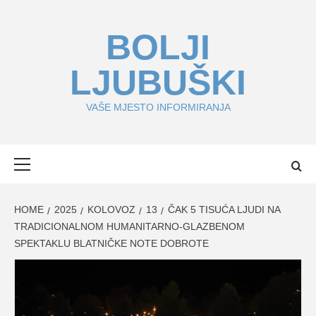
Skip
to
BOLJI
content
LJUBUŠKI
VAŠE MJESTO INFORMIRANJA
Primary
Menu
HOME
2025
KOLOVOZ
13
ČAK 5 TISUĆA LJUDI NA
TRADICIONALNOM HUMANITARNO-GLAZBENOM
SPEKTAKLU BLATNIČKE NOTE DOBROTE