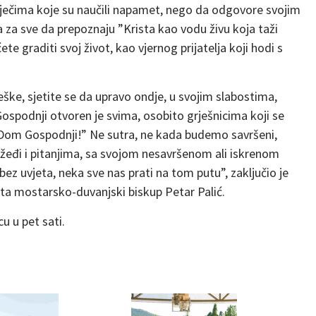
iječima koje su naučili napamet, nego da odgovore svojim
 za sve da prepoznaju ”Krista kao vodu živu koja taži
te graditi svoj život, kao vjernog prijatelja koji hodi s
reške, sjetite se da upravo ondje, u svojim slabostima,
ospodnji otvoren je svima, osobito grješnicima koji se
 Dom Gospodnji!” Ne sutra, ne kada budemo savršeni,
žeđi i pitanjima, sa svojom nesavršenom ali iskrenom
bez uvjeta, neka sve nas prati na tom putu”, zaključio je
esta mostarsko-duvanjski biskup Petar Palić.
u u pet sati.