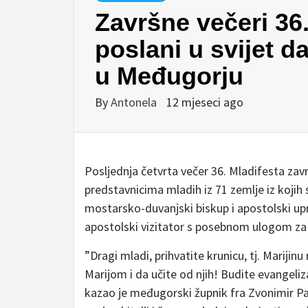
Završne večeri 36.
poslani u svijet da
u Međugorju
By
Antonela
12 mjeseci ago
Posljednja četvrta večer 36. Mladifesta zav
predstavnicima mladih iz 71 zemlje iz kojih s
mostarsko-duvanjski biskup i apostolski upr
apostolski vizitator s posebnom ulogom za
”Dragi mladi, prihvatite krunicu, tj. Marijin
Marijom i da učite od njih! Budite evangeliza
kazao je međugorski župnik fra Zvonimir Pav