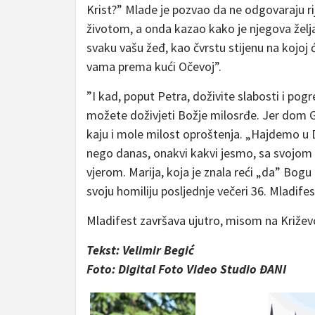
Krist?” Mlade je pozvao da ne odgovaraju r
životom, a onda kazao kako je njegova želja
svaku vašu žeđ, kao čvrstu stijenu na kojoj će
vama prema kući Očevoj”.
”I kad, poput Petra, doživite slabosti i pog
možete doživjeti Božje milosrđe. Jer dom G
kaju i mole milost oproštenja. „Hajdemo u
nego danas, onakvi kakvi jesmo, sa svojom 
vjerom. Marija, koja je znala reći „da” Bogu 
svoju homiliju posljednje večeri 36. Mladif
Mladifest završava ujutro, misom na Križevc
Tekst: Velimir Begić
Foto: Digital Foto Video Studio ĐANI