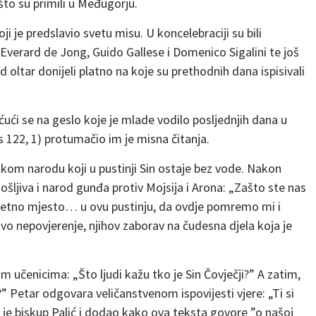
 što su primili u Međugorju.
oji je predslavio svetu misu. U koncelebraciji su bili
 Everard de Jong, Guido Gallese i Domenico Sigalini te još
 oltar donijeli platno na koje su prethodnih dana ispisivali
ćući se na geslo koje je mlade vodilo posljednjih dana u
22, 1) protumačio im je misna čitanja.
lskom narodu koji u pustinji Sin ostaje bez vode. Nakon
ljiva i narod gunđa protiv Mojsija i Arona: „Zašto ste nas
sretno mjesto… u ovu pustinju, da ovdje pomremo mi i
ovo nepovjerenje, njihov zaborav na čudesna djela koja je
im učenicima: „Što ljudi kažu tko je Sin Čovječji?” A zatim,
ja?” Petar odgovara veličanstvenom ispovijesti vjere: „Ti si
 je biskup Palić i dodao kako ova teksta govore ”o našoj