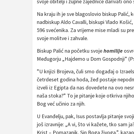
svoje obitelji i župne zajednice darivati ono
Na kraju ih je sve blagoslovio biskup Palić, k
nadbiskup Aldo Cavalli, biskupi Vlado Košić,
596 svećenika. Za vrijeme mise mladi su pred
svoje molitve i zahvale.
Biskup Palić na početku svoje
homilije
osvr
Međugorju „Hajdemo u Dom Gospodnji” (Ps 1
”U knjizi Brojeva, čuli smo događaj o Izrae
četrdeset godina hoda, žeđ postaje nepodnoš
izveli iz Egipta da nas dovedete na ovo ne
naša stoka?” To je pitanje koje otkriva njih
Bog već učinio za njih.
U Evanđelju, pak, Isus postavlja pitanje svoj
još izravnije: „A vi, što vi kažete, tko sam 
Krist – Pomazanik, Sin Boga živoga.”, kazao