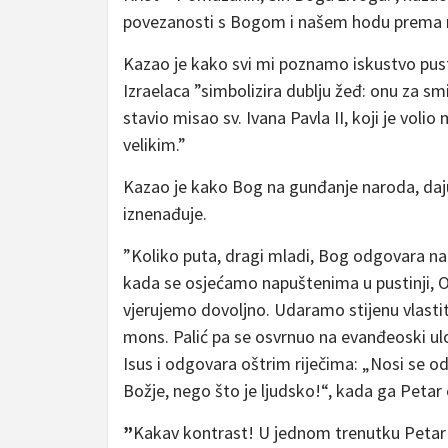
povezanosti s Bogom i našem hodu prema 
Kazao je kako svi mi poznamo iskustvo pusti
Izraelaca ”simbolizira dublju žeđ: onu za s
stavio misao sv. Ivana Pavla II, koji je voli
velikim.”
Kazao je kako Bog na gunđanje naroda, daj
iznenađuje.
”Koliko puta, dragi mladi, Bog odgovara na
kada se osjećamo napuštenima u pustinji, On 
vjerujemo dovoljno. Udaramo stijenu vlast
mons. Palić pa se osvrnuo na evanđeoski ul
Isus i odgovara oštrim riječima: „Nosi se od
Božje, nego što je ljudsko!“, kada ga Peta
”
Kakav kontrast! U jednom trenutku Petar j