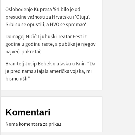
Oslobođenje Kupresa ‘94. bilo je od
presudne važnosti za Hrvatsku i ‘Oluju‘.
Srbi su se opustili, a HVO se spremao‘
Domagoj Nižić: Ljubuški Teatar Fest iz
godine u godinu raste, a publika je njegov
najveći pokretač
Branitelj Josip Bebek o ulasku u Knin: “Da
je pred nama stajala američka vojska, mi
bismo ušli”
Komentari
Nema komentara za prikaz.