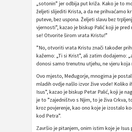
„sotonin” jer odbija put križa. Kako je to m
željeti slijediti Krista, a da ne prihvaćamo 
puteve, bez uspona. Željeti slavu bez trplj
vjernosti”, kazao je biskup Palić koji je pred
se! Otvorite širom vrata Kristu!”
”No, otvoriti vrata Kristu znači također prih
kažemo: „Ti si Krist”, ali zatim dodajemo: „
donosi samo trenutnu utjehu, ne vjeru koja 
Ovo mjesto, Međugorje, mnogima je postalo 
mladih ovdje našlo izvor žive vode! Koliko i
Isus”, kazao je biskup Petar Palić, koji je
je to ”zajedništvo s Njim, to je živa Crkva,
kroz povjerenje, kao ono koje je izostalo kod
kod Petra”.
Završio je pitanjem, onim istim koje je Isus 