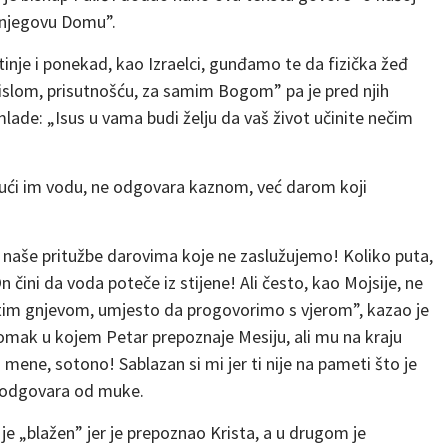
njegovu Domu”.
nje i ponekad, kao Izraelci, gunđamo te da fizička žeđ
mislom, prisutnošću, za samim Bogom” pa je pred njih
o mlade: „Isus u vama budi želju da vaš život učinite nečim
ući im vodu, ne odgovara kaznom, već darom koji
 naše pritužbe darovima koje ne zaslužujemo! Koliko puta,
čini da voda poteče iz stijene! Ali često, kao Mojsije, ne
itim gnjevom, umjesto da progovorimo s vjerom”, kazao je
omak u kojem Petar prepoznaje Mesiju, ali mu na kraju
 mene, sotono! Sablazan si mi jer ti nije na pameti što je
r odgovara od muke.
e „blažen” jer je prepoznao Krista, a u drugom je