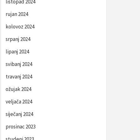
listopad 2024
Post
REVIOUS
rujan 2024
AŠTITA
avigation
UPUSNJAČA
kolovoz 2024
AKON
srpanj 2024
ADNJE
lipanj 2024
svibanj 2024
travanj 2024
ožujak 2024
veljača 2024
siječanj 2024
prosinac 2023
studeni 2023