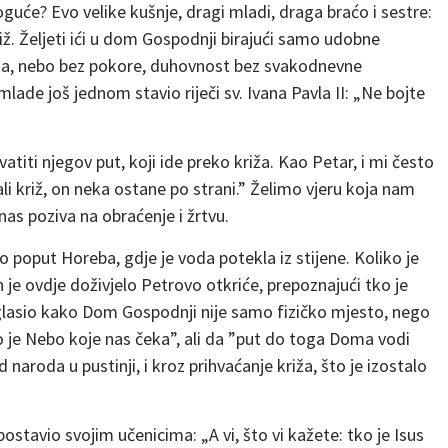
oguće? Evo velike kušnje, dragi mladi, draga braćo i sestre:
križ. Željeti ići u dom Gospodnji birajući samo udobne
enja, nebo bez pokore, duhovnost bez svakodnevne
 mlade još jednom stavio riječi sv. Ivana Pavla II: „Ne bojte
vatiti njegov put, koji ide preko križa. Kao Petar, i mi često
ali križ, on neka ostane po strani.” Želimo vjeru koja nam
nas poziva na obraćenje i žrtvu.
poput Horeba, gdje je voda potekla iz stijene. Koliko je
h je ovdje doživjelo Petrovo otkriće, prepoznajući tko je
 naglasio kako Dom Gospodnji nije samo fizičko mjesto, nego
 to je Nebo koje nas čeka”, ali da ”put do toga Doma vodi
 naroda u pustinji, i kroz prihvaćanje križa, što je izostalo
postavio svojim učenicima: „A vi, što vi kažete: tko je Isus