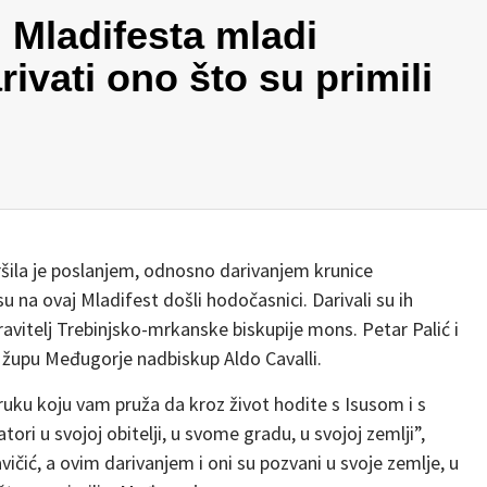
 Mladifesta mladi
rivati ono što su primili
ršila je poslanjem, odnosno darivanjem krunice
u na ovaj Mladifest došli hodočasnici. Darivali su ih
avitelj Trebinjsko-mrkanske biskupije mons. Petar Palić i
 župu Međugorje nadbiskup Aldo Cavalli.
u ruku koju vam pruža da kroz život hodite s Isusom i s
tori u svojoj obitelji, u svome gradu, u svojoj zemlji”,
ičić, a ovim darivanjem i oni su pozvani u svoje zemlje, u