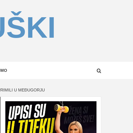
UŠKI
OMO
 PRIMILI U MEĐUGORJU