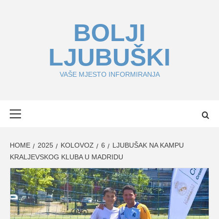
Skip
to
BOLJI
content
LJUBUŠKI
VAŠE MJESTO INFORMIRANJA
Primary
Menu
HOME
2025
KOLOVOZ
6
LJUBUŠAK NA KAMPU
KRALJEVSKOG KLUBA U MADRIDU