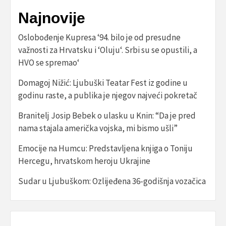
Najnovije
Oslobođenje Kupresa ‘94. bilo je od presudne
važnosti za Hrvatsku i ‘Oluju‘. Srbi su se opustili, a
HVO se spremao‘
Domagoj Nižić: Ljubuški Teatar Fest iz godine u
godinu raste, a publika je njegov najveći pokretač
Branitelj Josip Bebek o ulasku u Knin: “Da je pred
nama stajala američka vojska, mi bismo ušli”
Emocije na Humcu: Predstavljena knjiga o Toniju
Hercegu, hrvatskom heroju Ukrajine
Sudar u Ljubuškom: Ozlijeđena 36-godišnja vozačica