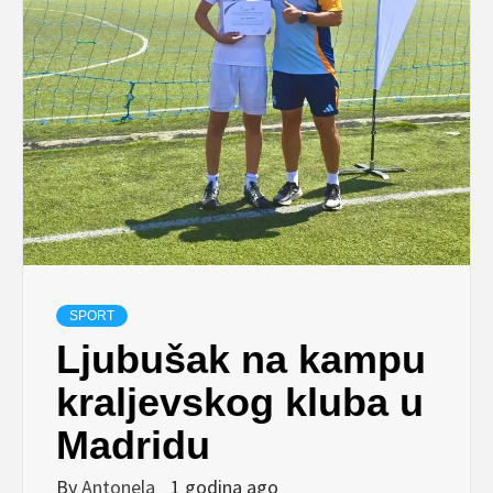
SPORT
Ljubušak na kampu
kraljevskog kluba u
Madridu
By
Antonela
1 godina ago