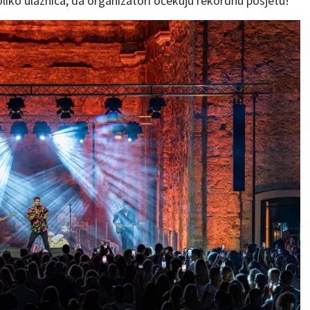
oliko ulaznica, da organizatori očekuju rekordnu posjetu!