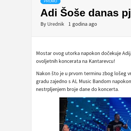
PROMO
Adi Šoše danas p
By
Urednik
1 godina ago
Mostar ovog utorka napokon dočekuje Adija 
ovoljetnih koncerata na Kantarevcu!
Nakon što je u prvom terminu zbog lošeg 
gradu zajedno s AL Music Bandom napokon za
nestrpljenjem broje dane do koncerta.