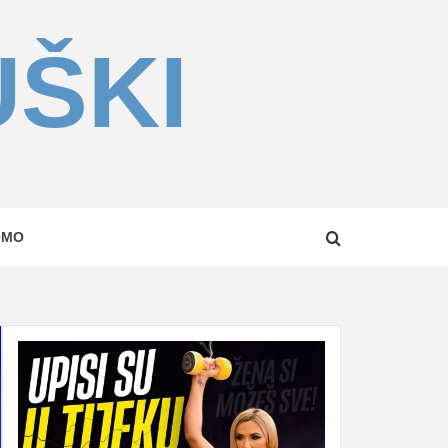
UŠKI
OMO