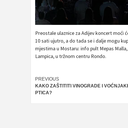
Preostale ulaznice za Adijev koncert moći ć
10 sati ujutro, a do tada se i dalje mogu ku
mjestima u Mostaru: info pult Mepas Malla,
Lampica, u tržnom centru Rondo.
Post
PREVIOUS
KAKO ZAŠTITITI VINOGRADE I VOĆNJAK
navigation
PTICA?