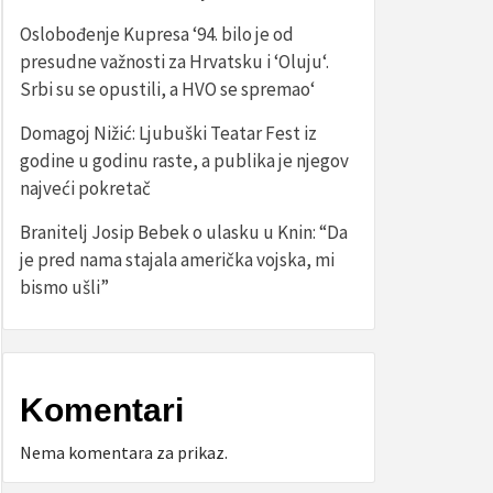
Oslobođenje Kupresa ‘94. bilo je od
presudne važnosti za Hrvatsku i ‘Oluju‘.
Srbi su se opustili, a HVO se spremao‘
Domagoj Nižić: Ljubuški Teatar Fest iz
godine u godinu raste, a publika je njegov
najveći pokretač
Branitelj Josip Bebek o ulasku u Knin: “Da
je pred nama stajala američka vojska, mi
bismo ušli”
Komentari
Nema komentara za prikaz.