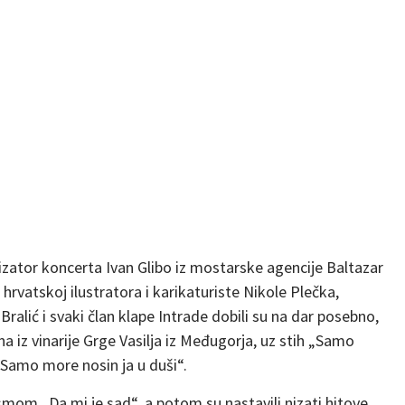
izator koncerta Ivan Glibo iz mostarske agencije Baltazar
hrvatskoj ilustratora i karikaturiste Nikole Plečka,
Bralić i svaki član klape Intrade dobili su na dar posebno,
na iz vinarije Grge Vasilja iz Međugorja, uz stih „Samo
 „Samo more nosin ja u duši“.
jesmom „Da mi je sad“, a potom su nastavili nizati hitove