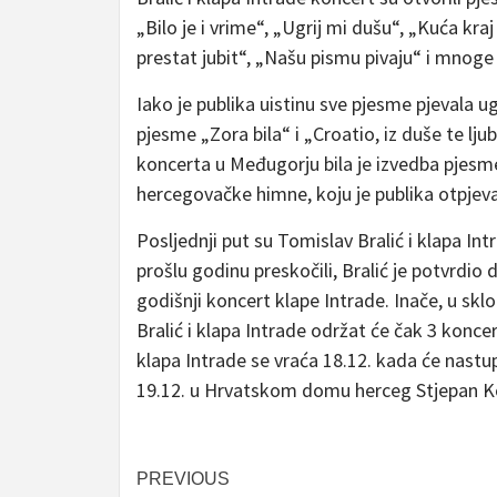
„Bilo je i vrime“, „Ugrij mi dušu“, „Kuća kra
prestat jubit“, „Našu pismu pivaju“ i mnoge
Iako je publika uistinu sve pjesme pjevala u
pjesme „Zora bila“ i „Croatio, iz duše te lju
koncerta u Međugorju bila je izvedba pjes
hercegovačke himne, koju je publika otpje
Posljednji put su Tomislav Bralić i klapa In
prošlu godinu preskočili, Bralić je potvrdio
godišnji koncert klape Intrade. Inače, u sk
Bralić i klapa Intrade održat će čak 3 koncer
klapa Intrade se vraća 18.12. kada će nast
19.12. u Hrvatskom domu herceg Stjepan K
Post
PREVIOUS