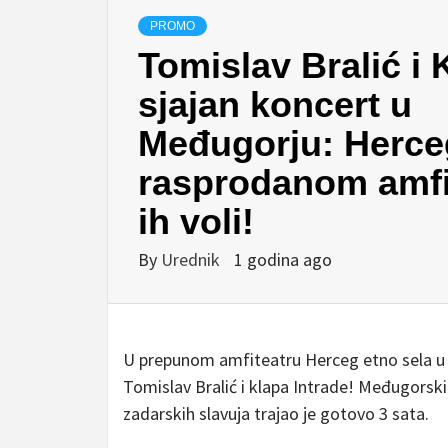
PROMO
Tomislav Bralić i 
sjajan koncert u
Međugorju: Herce
rasprodanom amfit
ih voli!
By
Urednik
1 godina ago
U prepunom amfiteatru Herceg etno sela u M
Tomislav Bralić i klapa Intrade! Međugorski
zadarskih slavuja trajao je gotovo 3 sata.