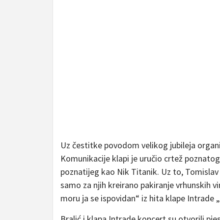
Uz čestitke povodom velikog jubileja organ
Komunikacije klapi je uručio crtež poznatog 
poznatijeg kao Nik Titanik. Uz to, Tomislav 
samo za njih kreirano pakiranje vrhunskih vi
moru ja se ispovidan“ iz hita klape Intrade
Bralić i klapa Intrade koncert su otvorili p