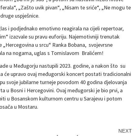
j ferala“, „Zašto uvik pivan“, „Nisam te sriće“, „Ne mogu te
 druge uspješnice.
glas i podjednako emotivno reagirala na cijeli repertoar,
bim“ izazvale su pravu euforiju. Najemotivniji trenutak
me „Hercegovina u srcu“ Ranka Bobana, svojevrsne
vala na nogama, uglas s Tomislavom Bralićem!
trade u Međugorju nastupili 2023. godine, a nakon što su
 da će upravo ovaj međugorski koncert postati tradicionalni
lopu svoje jubilarne turneje povodom 40 godina djelovanja
ta u Bosni i Hercegovini. Ovaj međugorski je bio prvi, a
upiti u Bosanskom kulturnom centru u Sarajevu i potom
osača u Mostaru.
NEXT