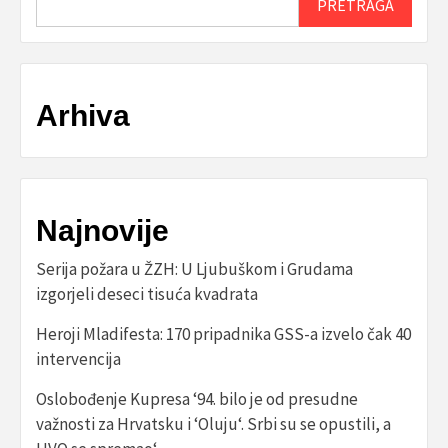
PRETRAGA
Arhiva
Najnovije
Serija požara u ŽZH: U Ljubuškom i Grudama
izgorjeli deseci tisuća kvadrata
Heroji Mladifesta: 170 pripadnika GSS-a izvelo čak 40
intervencija
Oslobođenje Kupresa ‘94. bilo je od presudne
važnosti za Hrvatsku i ‘Oluju‘. Srbi su se opustili, a