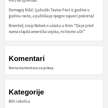
HVO se spremao‘
Domagoj Nižić: Ljubuški Teatar Fest iz godine u
godinu raste, a publika je njegov najveći pokretač
Branitelj Josip Bebek o ulasku u Knin: “Da je pred
nama stajala američka vojska, mi bismo ušli”
Komentari
Nema komentara za prikaz.
Kategorije
BiH i okolica